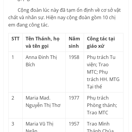
Cộng đoàn lúc này đã tạm ổn định về cơ sở vật
chất và nhân sự. Hiện nay cộng đoàn gồm 10 chị
em đang công tác.
STT
Tên Thánh, họ
Năm
Công tác tại
và tên gọi
sinh
giáo xứ
1
Anna Đinh Thị
1958
Phụ trách Tu
Bích
viện; Trao
MTC; Phụ
trách HH. MTG
Tại thế
2
Maria Mad.
1977
Phụ trách
Nguyễn Thị Thơ
Phòng thánh;
Trao MTC
3
Maria Vũ Thị
1957
Trao Mình
Ngân
Thánh Chúa