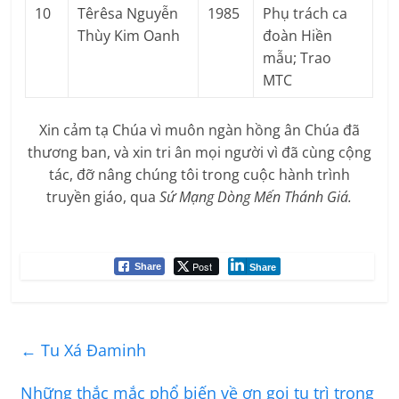
10
Têrêsa Nguyễn
1985
Phụ trách ca
Thùy Kim Oanh
đoàn Hiền
mẫu; Trao
MTC
Xin cảm tạ Chúa vì muôn ngàn hồng ân Chúa đã
thương ban, và xin tri ân mọi người vì đã cùng cộng
tác, đỡ nâng chúng tôi trong cuộc hành trình
truyền giáo, qua
Sứ Mạng Dòng Mến Thánh Giá.
Post
Share
Share
←
Tu Xá Đaminh
Những thắc mắc phổ biến về ơn gọi tu trì trong