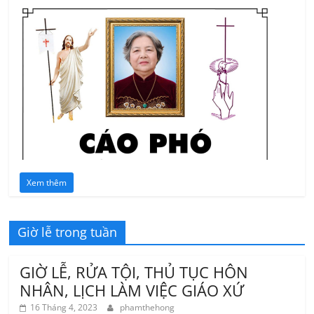
Xem thêm
Giờ lễ trong tuần
GIỜ LỄ, RỬA TỘI, THỦ TỤC HÔN
NHÂN, LỊCH LÀM VIỆC GIÁO XỨ
16 Tháng 4, 2023
phamthehong