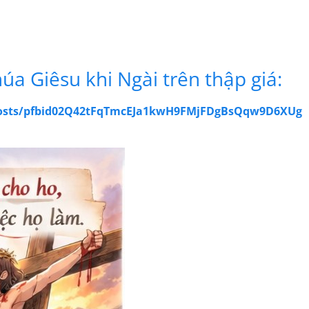
húa Giêsu khi Ngài trên thập giá:
posts/pfbid02Q42tFqTmcEJa1kwH9FMjFDgBsQqw9D6XUg