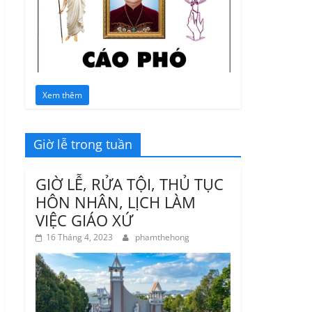
Xem thêm
Giờ lễ trong tuần
GIỜ LỄ, RỬA TỘI, THỦ TỤC
HÔN NHÂN, LỊCH LÀM
VIỆC GIÁO XỨ
16 Tháng 4, 2023
phamthehong