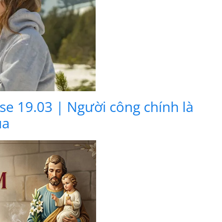
se 19.03 | Người công chính là
úa