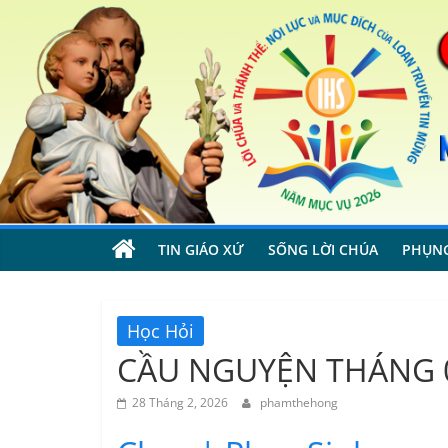
Skip
to
content
TIN GIÁO XỨ
SỐNG LỜI CHÚA
PHỤN
Học Hỏi
CẦU NGUYỆN THÁNG 
28 Tháng 2, 2026
phamthehong