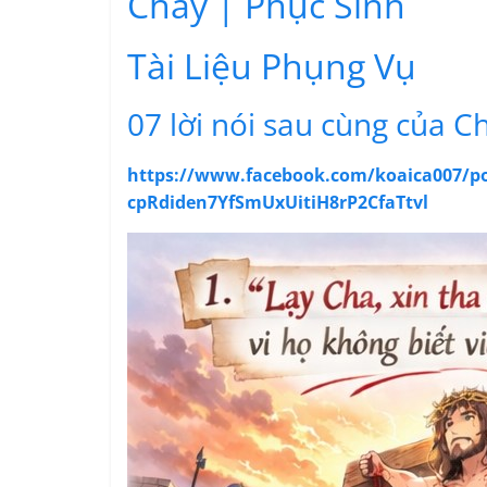
Chay | Phục Sinh
Tài Liệu Phụng Vụ
07 lời nói sau cùng của C
https://www.facebook.com/koaica007/
cpRdiden7YfSmUxUitiH8rP2CfaTtvl