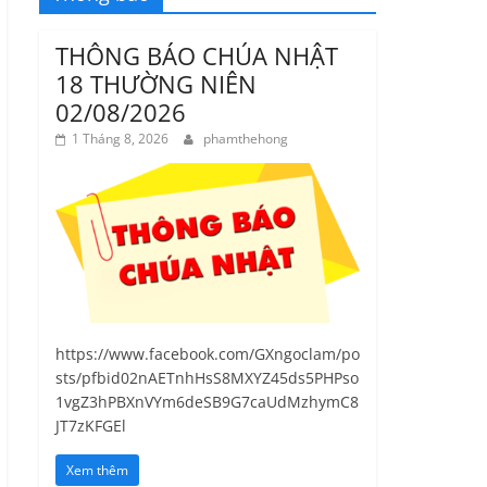
THÔNG BÁO CHÚA NHẬT
18 THƯỜNG NIÊN
02/08/2026
1 Tháng 8, 2026
phamthehong
https://www.facebook.com/GXngoclam/po
sts/pfbid02nAETnhHsS8MXYZ45ds5PHPso
1vgZ3hPBXnVYm6deSB9G7caUdMzhymC8
JT7zKFGEl
Xem thêm