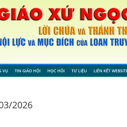
G VỤ
TIN GIÁO HỘI
HỌC HỎI
TƯ LIỆU
LIÊN KẾT WEBSIT
03/2026