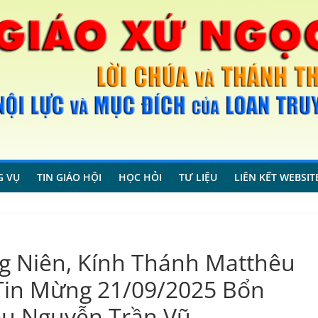
G VỤ
TIN GIÁO HỘI
HỌC HỎI
TƯ LIỆU
LIÊN KẾT WEBSIT
g Niên, Kính Thánh Matthêu
ch Tin Mừng 21/09/2025 Bổn
 Nguyễn Trần Vũ