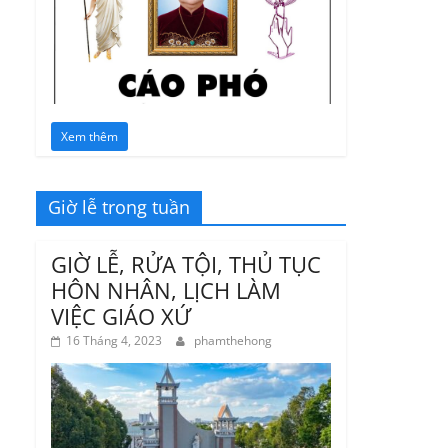
Xem thêm
Giờ lễ trong tuần
GIỜ LỄ, RỬA TỘI, THỦ TỤC
HÔN NHÂN, LỊCH LÀM
VIỆC GIÁO XỨ
16 Tháng 4, 2023
phamthehong