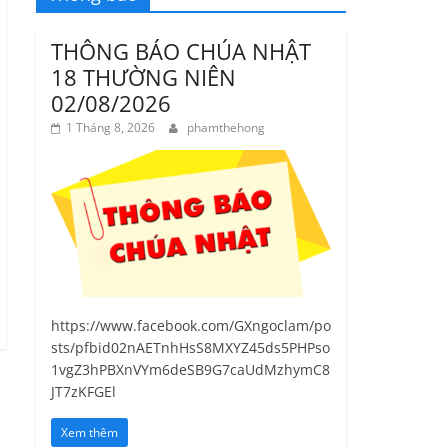
THÔNG BÁO CHÚA NHẬT
18 THƯỜNG NIÊN
02/08/2026
1 Tháng 8, 2026
phamthehong
https://www.facebook.com/GXngoclam/po
sts/pfbid02nAETnhHsS8MXYZ45ds5PHPso
1vgZ3hPBXnVYm6deSB9G7caUdMzhymC8
JT7zKFGEl
Xem thêm