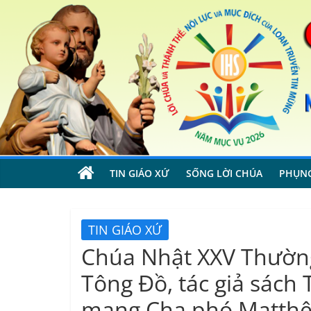
Skip
to
content
TIN GIÁO XỨ
SỐNG LỜI CHÚA
PHỤN
TIN GIÁO XỨ
Chúa Nhật XXV Thườn
Tông Đồ, tác giả sá
mạng Cha phó Matthêu