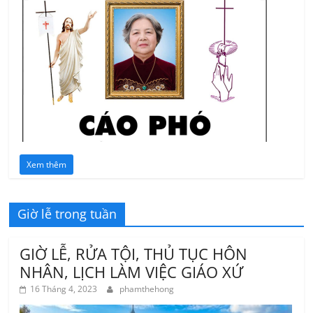
Xem thêm
Giờ lễ trong tuần
GIỜ LỄ, RỬA TỘI, THỦ TỤC HÔN
NHÂN, LỊCH LÀM VIỆC GIÁO XỨ
16 Tháng 4, 2023
phamthehong