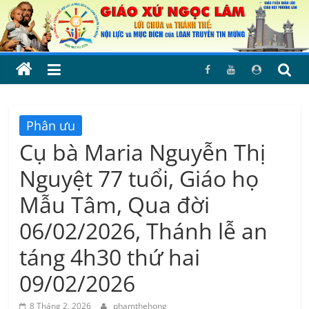
Skip
to
content
Phân ưu
Cụ bà Maria Nguyễn Thị
Nguyệt 77 tuổi, Giáo họ
Mẫu Tâm, Qua đời
06/02/2026, Thánh lễ an
táng 4h30 thứ hai
09/02/2026
8 Tháng 2, 2026
phamthehong