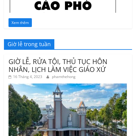
Xem thêm
Giờ lễ trong tuần
GIỜ LỄ, RỬA TỘI, THỦ TỤC HÔN
NHÂN, LỊCH LÀM VIỆC GIÁO XỨ
16 Tháng 4, 2023
phamthehong