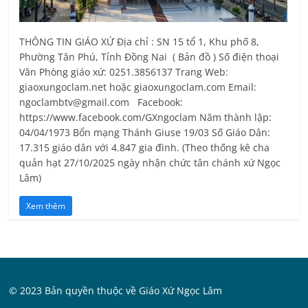
THÔNG TIN GIÁO XỨ Địa chỉ : SN 15 tổ 1, Khu phố 8,
Phường Tân Phú, Tỉnh Ðồng Nai ( Bản đồ ) Số điện thoại
Văn Phòng giáo xứ: 0251.3856137 Trang Web:
giaoxungoclam.net hoặc giaoxungoclam.com Email:
ngoclambtv@gmail.com Facebook:
https://www.facebook.com/GXngoclam Năm thành lập:
04/04/1973 Bổn mạng Thánh Giuse 19/03 Số Giáo Dân:
17.315 giáo dân với 4.847 gia đình. (Theo thống kê cha
quản hạt 27/10/2025 ngày nhận chức tân chánh xứ Ngọc
Lâm)
Xem thêm
© 2023 Bản quyền thuộc về Giáo Xứ Ngọc Lâm