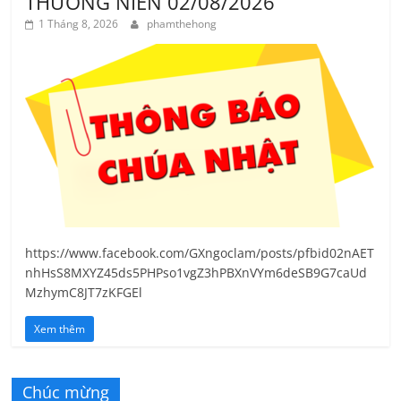
THƯỜNG NIÊN 02/08/2026
1 Tháng 8, 2026
phamthehong
https://www.facebook.com/GXngoclam/posts/pfbid02nAET
nhHsS8MXYZ45ds5PHPso1vgZ3hPBXnVYm6deSB9G7caUd
MzhymC8JT7zKFGEl
Xem thêm
Chúc mừng