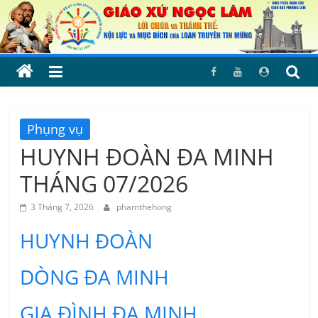
Skip
to
content
Phụng vụ
HUYNH ĐOÀN ĐA MINH
THÁNG 07/2026
3 Tháng 7, 2026
phamthehong
HUYNH ĐOÀN
DÒNG ĐA MINH
GIA ĐÌNH ĐA MINH