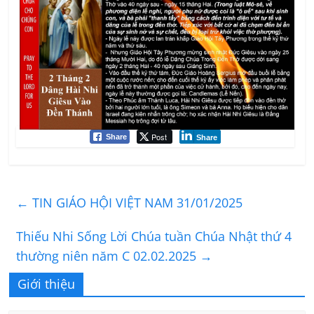
Post
Share
Share
←
TIN GIÁO HỘI VIỆT NAM 31/01/2025
Thiếu Nhi Sống Lời Chúa tuần Chúa Nhật thứ 4
thường niên năm C 02.02.2025
→
Giới thiệu