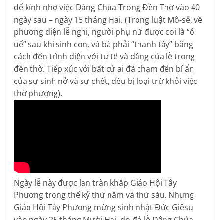
để kính nhớ việc Dâng Chúa Trong Ðền Thờ vào 40
ngày sau – ngày 15 tháng Hai. (Trong luật Mô-sê, về
phương diện lễ nghi, người phụ nữ được coi là “ô
uế” sau khi sinh con, và bà phải “thanh tẩy” bằng
cách đến trình diện với tư tế và dâng của lễ trong
đền thờ. Tiếp xúc với bất cứ ai đã chạm đến bí ẩn
của sự sinh nở và sự chết, đều bị loại trừ khỏi việc
thờ phượng).
Ngày lễ này được lan tràn khắp Giáo Hội Tây
Phương trong thế kỷ thứ năm và thứ sáu. Nhưng
Giáo Hội Tây Phương mừng sinh nhật Ðức Giêsu
vào ngày 25 tháng Mười Hai, do đó lễ Dâng Chúa