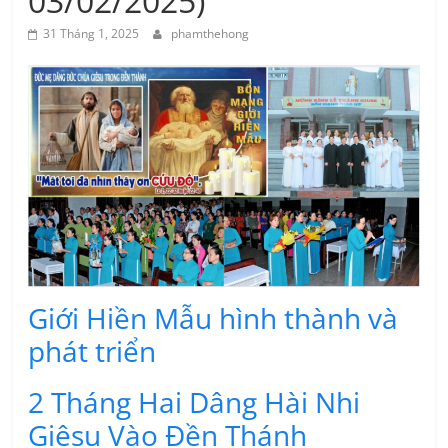
03/02/2025)
31 Tháng 1, 2025
phamthehong
Giới Hiền Mẫu hình thành và
phát triển
2 Tháng Hai Dâng Hài Nhi
Giêsu Vào Ðền Thánh