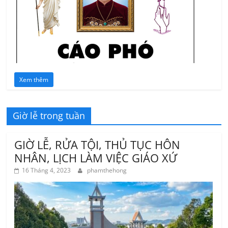
Xem thêm
Giờ lễ trong tuần
GIỜ LỄ, RỬA TỘI, THỦ TỤC HÔN
NHÂN, LỊCH LÀM VIỆC GIÁO XỨ
16 Tháng 4, 2023
phamthehong