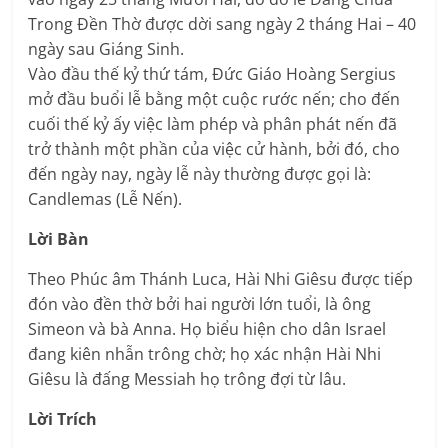
Trong Ðền Thờ được dời sang ngày 2 tháng Hai – 40
ngày sau Giáng Sinh.
Vào đầu thế kỷ thứ tám, Ðức Giáo Hoàng Sergius
mở đầu buổi lễ bằng một cuộc rước nến; cho đến
cuối thế kỷ ấy việc làm phép và phân phát nến đã
trở thành một phần của việc cử hành, bởi đó, cho
đến ngày nay, ngày lễ này thường được gọi là:
Candlemas (Lễ Nến).
Lời Bàn
Theo Phúc âm Thánh Luca, Hài Nhi Giêsu được tiếp
đón vào đền thờ bởi hai người lớn tuổi, là ông
Simeon và bà Anna. Họ biểu hiện cho dân Israel
đang kiên nhẫn trông chờ; họ xác nhận Hài Nhi
Giêsu là đấng Messiah họ trông đợi từ lâu.
Lời Trích