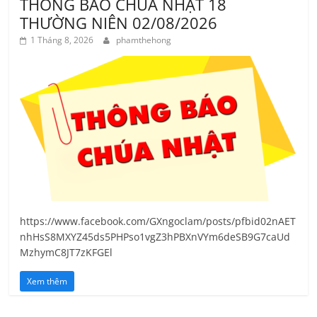
THÔNG BÁO CHÚA NHẬT 18
THƯỜNG NIÊN 02/08/2026
1 Tháng 8, 2026
phamthehong
https://www.facebook.com/GXngoclam/posts/pfbid02nAET
nhHsS8MXYZ45ds5PHPso1vgZ3hPBXnVYm6deSB9G7caUd
MzhymC8JT7zKFGEl
Xem thêm