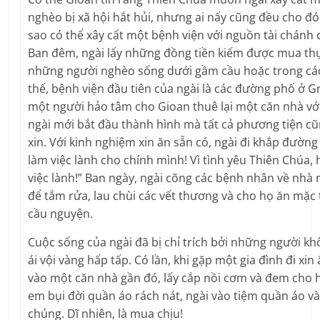
nghèo bị xã hội hắt hủi, nhưng ai nấy cũng đều cho đó 
sao có thể xây cất một bệnh viện với nguồn tài chánh d
Ban đêm, ngài lấy những đồng tiền kiếm được mua t
những người nghèo sống dưới gầm cầu hoặc trong các
thế, bệnh viện đầu tiên của ngài là các đường phố ở G
một người hảo tâm cho Gioan thuê lại một căn nhà với 
ngài mới bắt đầu thành hình mà tất cả phương tiện cũn
xin. Với kinh nghiệm xin ăn sẵn có, ngài đi khắp đường
làm việc lành cho chính mình! Vì tình yêu Thiên Chúa, 
việc lành!” Ban ngày, ngài cõng các bệnh nhân về nhà 
để tắm rửa, lau chùi các vết thương và cho họ ăn mặc 
cầu nguyện.
Cuộc sống của ngài đã bị chỉ trích bởi những người k
ái vội vàng hấp tấp. Có lần, khi gặp một gia đình đi xin
vào một căn nhà gần đó, lấy cắp nồi cơm và đem cho họ
em bụi đời quần áo rách nát, ngài vào tiệm quần áo 
chúng. Dĩ nhiên, là mua chịu!