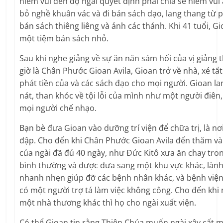
niềm vui đến độ ngài quyết định phải chia sẻ niềm vui 
bỏ nghề khuân vác và đi bán sách dạo, lang thang từ 
bán sách thiêng liêng và ảnh các thánh. Khi 41 tuổi,
một tiệm bán sách nhỏ.
Sau khi nghe giảng về sự ăn năn sám hối của vị giảng t
giờ là Chân Phước Gioan Avila, Gioan trở về nhà, xé tấ
phát tiền của và các sách đạo cho mọi người. Gioan la
nát, than khóc về tội lỗi của mình như một người điên,
mọi người chế nhạo.
Bạn bè đưa Gioan vào dưỡng trí viện để chữa trị, là nơi
đập. Cho đến khi Chân Phước Gioan Avila đến thăm và 
của ngài đã đủ 40 ngày, như Ðức Kitô xưa ăn chay trong
bình thường và được đưa sang một khu vực khác, làn
nhanh nhẹn giúp đỡ các bệnh nhân khác, và bệnh viện
có một người trợ tá làm việc không công. Cho đến khi 
một nhà thương khác thì họ cho ngài xuất viện.
Có thể Gioan tin rằng Thiên Chúa muốn ngài xây cất 