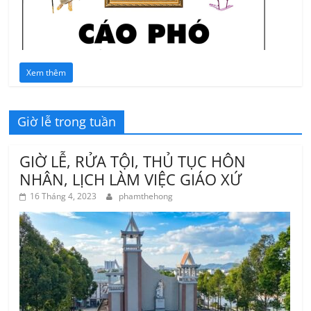
Xem thêm
Giờ lễ trong tuần
GIỜ LỄ, RỬA TỘI, THỦ TỤC HÔN
NHÂN, LỊCH LÀM VIỆC GIÁO XỨ
16 Tháng 4, 2023
phamthehong