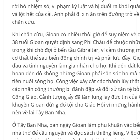
rời bỏ nhiệm sở, vi phạm kỷ luật và bị đuổi ra khỏi qu
và lột hết của cải. Anh phải đi xin ăn trên đường trở về
chăn cừu.
Khi chăn cừu, Gioan có nhiều thời giờ để suy niệm về 
38 tuổi Gioan quyết định sang Phi Châu để chuộc nhữ
trong khi chờ đợi ở bến tầu Gibraltar, vì cảm thương m
cơ thất thế sau biến động chính trị và phải lưu đầy, G
đầu và tình nguyện làm gia nhân cho họ. Khi đến đất l
hoạn đến độ không những Gioan phải săn sóc họ mà c
tiền nuôi sống họ. Công việc xây cất các thành lũy thật
các nhân công thường bị đánh đập và đối xử tàn tệ bở
Công Giáo. Cảnh tượng ấy đã làm lung lay đức tin của
khuyên Gioan đừng đổ tội cho Giáo Hội vì những hành
nên về lại Tây Ban Nha.
Ở Tây Ban Nha, ban ngày Gioan làm phu khuân vác bế
nhà thờ để cầu nguyện và đọc sách thiêng liêng. Việc 