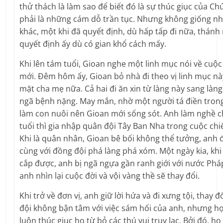
thử thách là làm sao để biết đó là sự thúc giục của 
phải là những cám dỗ trần tục. Nhưng không giống 
khác, một khi đã quyết định, dù hấp tấp đi nữa, thánh
quyết định ấy dù có gian khổ cách mấy.
Khi lên tám tuổi, Gioan nghe một linh mục nói về cuộc 
mới. Ðêm hôm ấy, Gioan bỏ nhà đi theo vị linh mục nà
mặt cha mẹ nữa. Cả hai đi ăn xin từ làng này sang làn
ngã bệnh nặng. May mắn, nhờ một người tá điền tron
làm con nuôi nên Gioan mới sống sót. Anh làm nghề c
tuổi thì gia nhập quân đội Tây Ban Nha trong cuộc ch
Khi là quân nhân, Gioan bê bối không thể tưởng, anh 
cùng với đồng đội phá làng phá xóm. Một ngày kia, kh
cắp được, anh bị ngã ngựa gần ranh giới với nước Pháp
anh nhìn lại cuộc đời và vội vàng thề sẽ thay đổi.
Khi trở về đơn vị, anh giữ lời hứa và đi xưng tội, thay 
đội không bận tâm với việc sám hối của anh, nhưng họ
luôn thúc giục họ từ bỏ các thú vui trụy lạc. Bởi đó, h