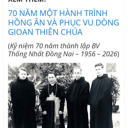
70 NĂM MỘT HÀNH TRÌNH
HỒNG ÂN VÀ PHỤC VU DÒNG
GIOAN THIÊN CHÚA
(
Kỷ niệm 70 năm thành lập BV
Thống Nhất Đồng Nai – 1956 – 2026
)