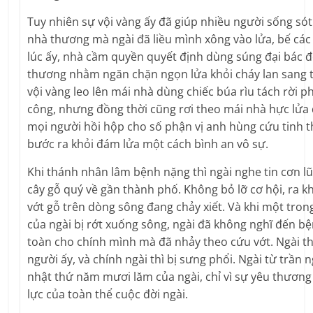
Tuy nhiên sự vội vàng ấy đã giúp nhiều người sống só
nhà thương mà ngài đã liều mình xông vào lửa, bế các
lúc ấy, nhà cầm quyền quyết định dùng súng đại bác
thương nhằm ngăn chặn ngọn lửa khỏi cháy lan sang t
vội vàng leo lên mái nhà dùng chiếc búa rìu tách rời p
công, nhưng đồng thời cũng rơi theo mái nhà hực lửa 
mọi người hồi hộp cho số phận vị anh hùng cứu tinh th
bước ra khỏi đám lửa một cách bình an vô sự.
Khi thánh nhân lâm bệnh nặng thì ngài nghe tin cơn lũ
cây gỗ quý về gần thành phố. Không bỏ lỡ cơ hội, ra k
vớt gỗ trên dòng sông đang chảy xiết. Và khi một tr
của ngài bị rớt xuống sông, ngài đã không nghĩ đến b
toàn cho chính mình mà đã nhảy theo cứu vớt. Ngài t
người ấy, và chính ngài thì bị sưng phổi. Ngài từ trần 
nhật thứ năm mươi lăm của ngài, chỉ vì sự yêu thương
lực của toàn thể cuộc đời ngài.