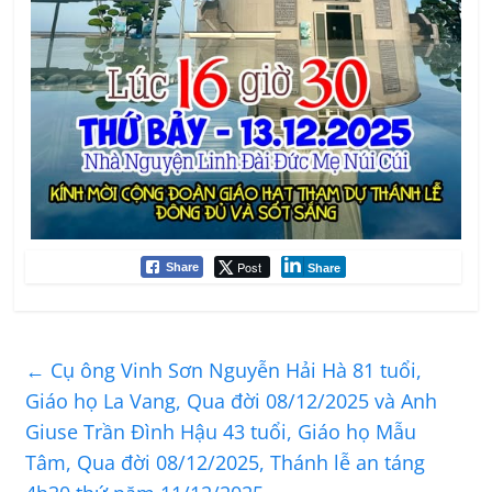
Post
Share
Share
←
Cụ ông Vinh Sơn Nguyễn Hải Hà 81 tuổi,
Giáo họ La Vang, Qua đời 08/12/2025 và Anh
Giuse Trần Đình Hậu 43 tuổi, Giáo họ Mẫu
Tâm, Qua đời 08/12/2025, Thánh lễ an táng