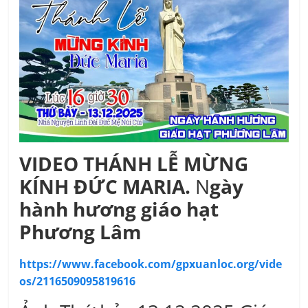
VIDEO THÁNH LỄ MỪNG
KÍNH ĐỨC MARIA.
N
gày
hành hương giáo hạt
Phương Lâm
https://www.facebook.com/gpxuanloc.org/vide
os/2116509095819616