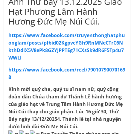
Ảnh Thứ bảy 13.12.2025 Giáo
Hạt Phương Lâm Hành
Hương Đức Mẹ Núi Cúi.
https://www.facebook.com/truyenthonghatphu
onglam/posts/pfbid02KgpvcYGh9RnMNeCTrC6N
kthDdiX5V8ePk8GZYJPPTEg71CXsSk9dR6F5Tp4u7
WWLl
https://www.facebook.com/reel/79010790070169
8
Kính mời quý cha, quý tu sĩ nam nữ, quý cộng
đoàn dân Chúa tham dự Thánh Lễ hành hương
của giáo hạt về Trung Tâm Hành Hương Đức Mẹ
Núi Cúi thay cho giáo phận. Lúc 16 giờ 30, Thứ
Bảy ngày 13/12/20254. Thánh lễ tại nhà nguyện
dưới linh đài Đức Mẹ Núi Cúi.