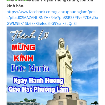
Ban Truyền Thông chúng con xin
kính báo.
https://www.facebook.com/giaoxuphuonglam/post
s/pfbid02MAZANhBNZHzR4e7ph3SRSSPFvzPZK6yDx
GWM9EK1Sb68zREefeq3rG9Ysnx5LQnSl