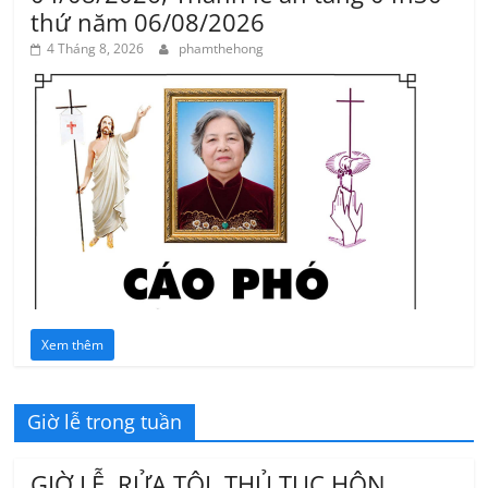
thứ năm 06/08/2026
4 Tháng 8, 2026
phamthehong
Xem thêm
Giờ lễ trong tuần
GIỜ LỄ, RỬA TỘI, THỦ TỤC HÔN