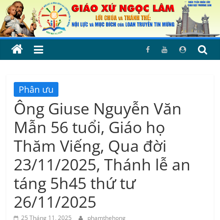
Skip
to
content
Phân ưu
Ông Giuse Nguyễn Văn
Mẫn 56 tuổi, Giáo họ
Thăm Viếng, Qua đời
23/11/2025, Thánh lễ an
táng 5h45 thứ tư
26/11/2025
25 Tháng 11, 2025
phamthehong