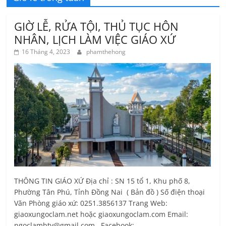
GIỜ LỄ, RỬA TỘI, THỦ TỤC HÔN
NHÂN, LỊCH LÀM VIỆC GIÁO XỨ
16 Tháng 4, 2023
phamthehong
THÔNG TIN GIÁO XỨ Địa chỉ : SN 15 tổ 1, Khu phố 8,
Phường Tân Phú, Tỉnh Ðồng Nai ( Bản đồ ) Số điện thoại
Văn Phòng giáo xứ: 0251.3856137 Trang Web:
giaoxungoclam.net hoặc giaoxungoclam.com Email:
ngoclambtv@gmail.com Facebook: