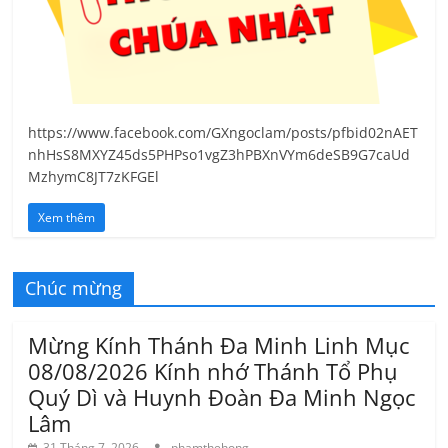
https://www.facebook.com/GXngoclam/posts/pfbid02nAET
nhHsS8MXYZ45ds5PHPso1vgZ3hPBXnVYm6deSB9G7caUd
MzhymC8JT7zKFGEl
Xem thêm
Chúc mừng
Mừng Kính Thánh Đa Minh Linh Mục
08/08/2026 Kính nhớ Thánh Tổ Phụ
Quý Dì và Huynh Đoàn Đa Minh Ngọc
Lâm
31 Tháng 7, 2026
phamthehong