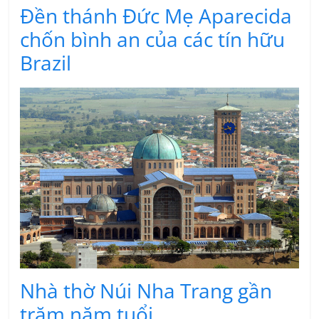
Đền thánh Đức Mẹ Aparecida
chốn bình an của các tín hữu
Brazil
Nhà thờ Núi Nha Trang gần
trăm năm tuổi