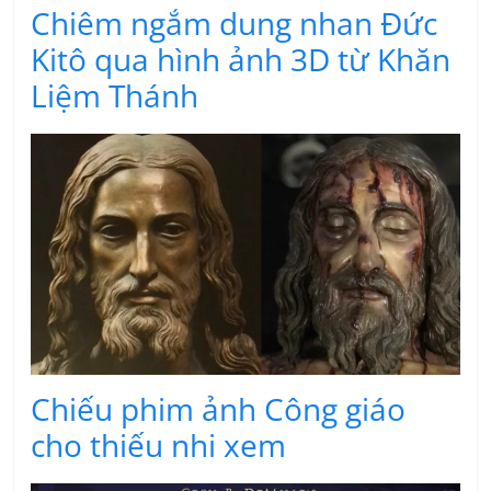
Chiêm ngắm dung nhan Đức
Kitô qua hình ảnh 3D từ Khăn
Liệm Thánh
Chiếu phim ảnh Công giáo
cho thiếu nhi xem