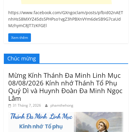
https://www.facebook.com/GXngoclam/posts/pfbid02nAET
nhHsS8MXYZ45ds5PHPso1vgZ3hPBXnVYm6deSB9G7caUd
MzhymC8JT7zKFGEl
Xem thêm
Chúc mừng
Mừng Kính Thánh Đa Minh Linh Mục
08/08/2026 Kính nhớ Thánh Tổ Phụ
Quý Dì và Huynh Đoàn Đa Minh Ngọc
Lâm
31 Tháng 7, 2026
phamthehong