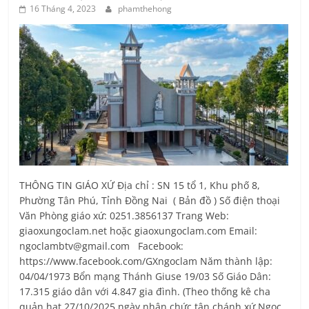
16 Tháng 4, 2023
phamthehong
THÔNG TIN GIÁO XỨ Địa chỉ : SN 15 tổ 1, Khu phố 8,
Phường Tân Phú, Tỉnh Ðồng Nai ( Bản đồ ) Số điện thoại
Văn Phòng giáo xứ: 0251.3856137 Trang Web:
giaoxungoclam.net hoặc giaoxungoclam.com Email:
ngoclambtv@gmail.com Facebook:
https://www.facebook.com/GXngoclam Năm thành lập:
04/04/1973 Bổn mạng Thánh Giuse 19/03 Số Giáo Dân:
17.315 giáo dân với 4.847 gia đình. (Theo thống kê cha
quản hạt 27/10/2025 ngày nhận chức tân chánh xứ Ngọc