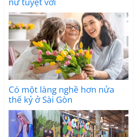
nữ tuyệt vời
Có một làng nghề hơn nửa
thế kỷ ở Sài Gòn