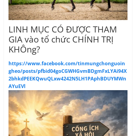
LINH MỤC CÓ ĐƯỢC THAM
GIA vào tổ chức CHÍNH TRỊ
KHÔng?
https://www.facebook.com/tinmungchonguoin
gheo/posts/pfbid04goCGWHGvmBDgmFxLYAi94X
2bhkdPEEKQwuQLxw4242N5LH1PAphBDUYMWn
AYuEVl