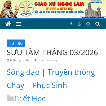
Skip
to
content
Tư liệu
SƯU TẦM THÁNG 03/2026
6 Tháng 3, 2026
phamthehong
Sống đạo | Truyền thống
Chay | Phục Sinh
Triết Học