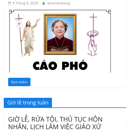
4 Tháng 8, 2026
phamthehong
Xem thêm
Giờ lễ trong tuần
GIỜ LỄ, RỬA TỘI, THỦ TỤC HÔN
NHÂN, LỊCH LÀM VIỆC GIÁO XỨ