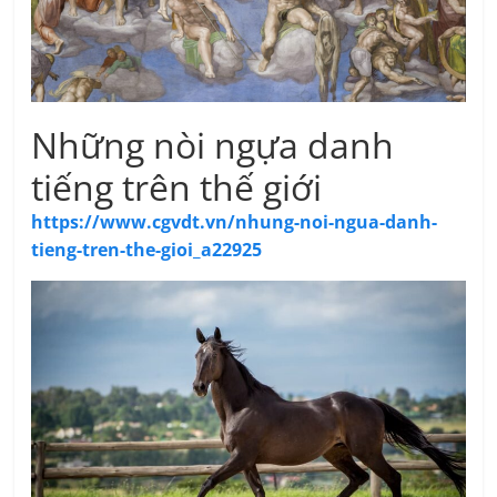
Những nòi ngựa danh
tiếng trên thế giới
https://www.cgvdt.vn/nhung-noi-ngua-danh-
tieng-tren-the-gioi_a22925