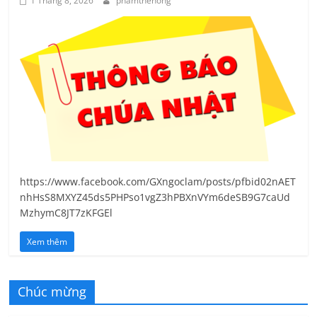
1 Tháng 8, 2026
phamthehong
https://www.facebook.com/GXngoclam/posts/pfbid02nAET
nhHsS8MXYZ45ds5PHPso1vgZ3hPBXnVYm6deSB9G7caUd
MzhymC8JT7zKFGEl
Xem thêm
Chúc mừng