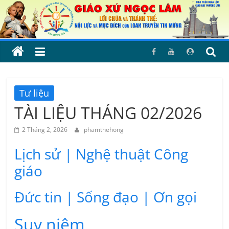
Skip
to
content
Tư liệu
TÀI LIỆU THÁNG 02/2026
2 Tháng 2, 2026
phamthehong
Lịch sử | Nghệ thuật Công
giáo
Đức tin | Sống đạo | Ơn gọi
Suy niệm