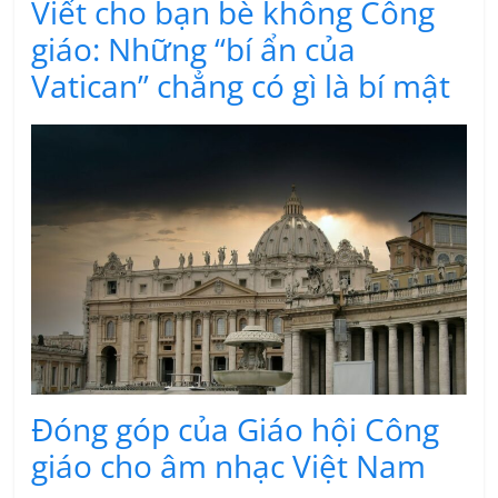
Viết cho bạn bè không Công
giáo: Những “bí ẩn của
Vatican” chẳng có gì là bí mật
Ðóng góp của Giáo hội Công
giáo cho âm nhạc Việt Nam