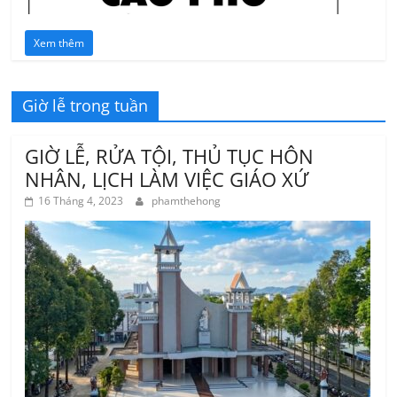
Xem thêm
Giờ lễ trong tuần
GIỜ LỄ, RỬA TỘI, THỦ TỤC HÔN
NHÂN, LỊCH LÀM VIỆC GIÁO XỨ
16 Tháng 4, 2023
phamthehong