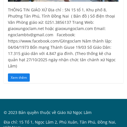
THÔNG TIN GIÁO XỨ Địa chỉ : SN 15 tổ 1, Khu phố 8,
Phường Tân Phú, Tỉnh Ðồng Nai ( Bản đồ ) Số điện thoại
Văn Phòng giáo xứ: 0251.3856137 Trang Web:
giaoxungoclam.net hoặc giaoxungoclam.com Email:
ngoclambtv@gmail.com Facebook:
https://www.facebook.com/GXngoclam Năm thành lập:
04/04/1973 Bổn mạng Thánh Giuse 19/03 Số Giáo Dân:
17.315 giáo dân với 4.847 gia đình. (Theo thống kê cha
quản hạt 27/10/2025 ngày nhận chức tân chánh xứ Ngọc
Lâm)
Xem thêm
© 2023 Bản quyền thuộc về Giáo Xứ Ngọc Lâm
Địa chỉ: 15 Tổ 1, Ngọc Lâm 2, Phú Xuân, Tân Phú, Đồng Nai,