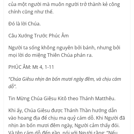
của một người mà muôn người trở thành kẻ công
chính cũng như thế.
Ðó là lời Chúa.
Câu Xướng Trước Phúc Âm
Người ta sống không nguyên bởi bánh, nhưng bởi
mọi lời do miệng Thiên Chúa phán ra.
PHÚC ÂM: Mt 4, 1-11
“Chúa Giêsu nhịn ăn bốn mươi ngày đêm, và chịu cám
dỗ”.
Tin Mừng Chúa Giêsu Kitô theo Thánh Matthêu.
Khi ấy, Chúa Giêsu được Thánh Thần hướng dẫn
vào hoang địa để chịu ma quỷ cám dỗ. Khi Người đã
nhịn ăn bốn mươi đêm ngày, Người cảm thấy đói.
Và tên cám dỗ đến gần, nói với Người rằng: “Nếu