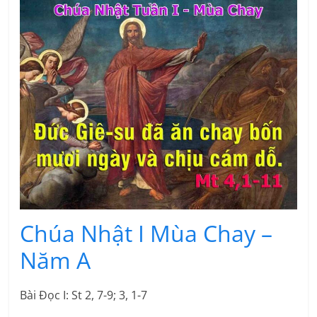
Chúa Nhật I Mùa Chay –
Năm A
Bài Ðọc I: St 2, 7-9; 3, 1-7