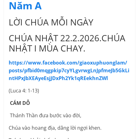
Năm A
LỜI CHÚA MỖI NGÀY
CHÚA NHẬT 22.2.2026.CHÚA
NHẬT I MÙA CHAY.
https://www.facebook.com/giaoxuphuonglam/
posts/pfbid0mqgpkip7cyYLgvrwgLnJpfmeJb5GkLi
ntHPxJbXEAyeEsjJDxPh2Yk1qREekhnZWl
(Luca 4: 1-13)
CÁM DỖ
Thánh Thần đưa bước vào đời,
Chúa vào hoang địa, dâng lời ngợi khen.