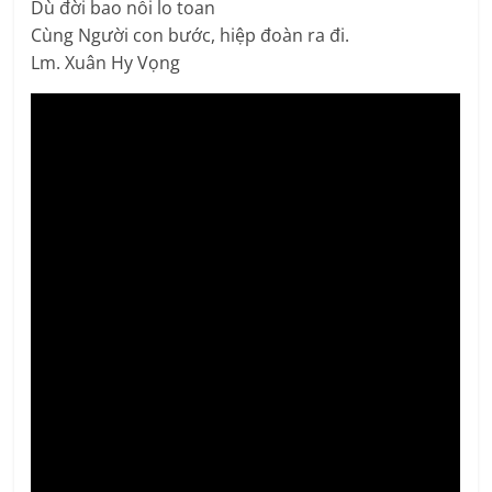
Dù đời bao nỗi lo toan
Cùng Người con bước, hiệp đoàn ra đi.
Lm. Xuân Hy Vọng