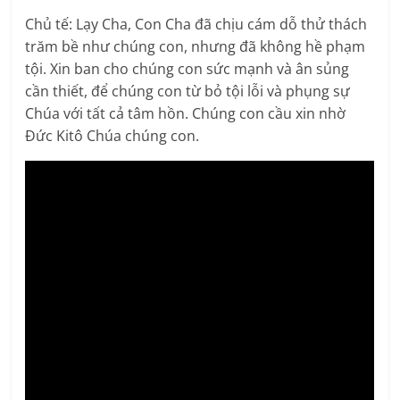
Chủ tế: Lạy Cha, Con Cha đã chịu cám dỗ thử thách
trăm bề như chúng con, nhưng đã không hề phạm
tội. Xin ban cho chúng con sức mạnh và ân sủng
cần thiết, để chúng con từ bỏ tội lỗi và phụng sự
Chúa với tất cả tâm hồn. Chúng con cầu xin nhờ
Đức Kitô Chúa chúng con.