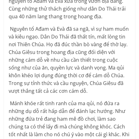
nguyên tổ Ađam và Evà xưa trong vườn địa đàng.
Cùng những thử thách giống như dân Do Thái trải
qua 40 năm lang thang trong hoang địa.
Nguyên tổ Ađam và Evà đã sa ngã, vì sự ham muốn
và kiêu ngạo. Dân Do Thái đã thất tín, mất lòng tin
nơi Thiên Chúa. Họ đã đúc thần bò vàng để thờ lạy.
Chúa Giêsu trong hoang địa cũng đối diện với
những cám dỗ về nhu cầu cần thiết trong cuộc
sống như của ăn, quyền lực và danh vọng. Ma qủi
khôn khéo lợi dụng đúng thời cơ để cám dỗ Chúa.
Trong sự tỉnh thức và cầu nguyện, Chúa Giêsu đã
vượt thắng tất cả các cơn cám dỗ.
Mánh khóe rất tinh ranh của ma qủi, nó đứa ra
những dụ dỗ rất hấp dẫn để đánh lạc hướng. Như
những đứa trẻ đang ham mê đồ chơi, làm sao
chúng ta có thể lấy đi mà chúng không khóc. Cách
tốt nhất là làm cho nó chú ý vào một cái gì khác. Khi