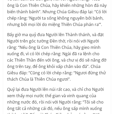
ông là Con Thiên Chúa, hãy khiến những hòn đá này
biến thành bánh”. Nhưng Chúa Giêsu đáp lại: “Có lời
chép rằng: ‘Người ta sống không nguyên bởi bánh,
nhưng bởi mọi lời do miệng Thiên Chúa phán ra’”.
Bấy giờ ma quỷ đưa Người lên Thành thánh, và đặt
Người trên góc tường Ðền thờ, rồi nói với Người
rằng: “Nếu ông là Con Thiên Chúa, hãy gieo mình
xuống đi, vì có lời chép rằng: Ngài đã ra lệnh cho
các Thiên Thần đến với ông, và chư vị đó sẽ nâng đỡ
ông trên tay, để ông khỏi vấp chân vào đá”. Chúa
Giêsu đáp: “Cũng có lời chép rằng: “Ngươi đừng thử
thách Chúa là Thiên Chúa ngươi”.
Quỷ lại đưa Người lên núi rất cao, và chỉ cho Người
xem thấy mọi nước thế gian và vinh quang của
những nước đó, rồi nói với Người rằng: “Tôi sẽ cho
ông tất cả những cái đó, nếu ông sấp mình xuống