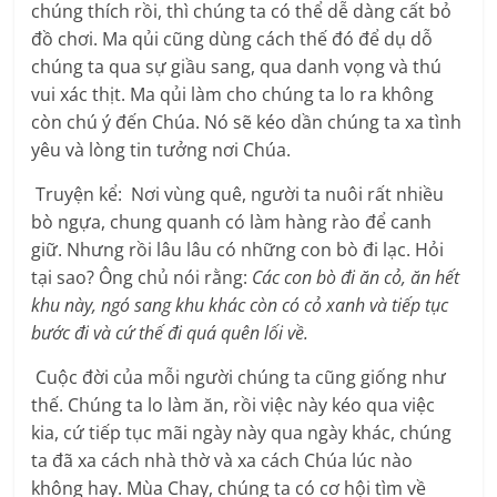
chúng thích rồi, thì chúng ta có thể dễ dàng cất bỏ
đồ chơi. Ma qủi cũng dùng cách thế đó để dụ dỗ
chúng ta qua sự giầu sang, qua danh vọng và thú
vui xác thịt. Ma qủi làm cho chúng ta lo ra không
còn chú ý đến Chúa. Nó sẽ kéo dần chúng ta xa tình
yêu và lòng tin tưởng nơi Chúa.
Truyện kể: Nơi vùng quê, người ta nuôi rất nhiều
bò ngựa, chung quanh có làm hàng rào để canh
giữ. Nhưng rồi lâu lâu có những con bò đi lạc. Hỏi
tại sao? Ông chủ nói rằng:
Các con bò đi ăn cỏ, ăn hết
khu này, ngó sang khu khác còn có cỏ xanh và tiếp tục
bước đi và cứ thế đi quá quên lối về.
Cuộc đời của mỗi người chúng ta cũng giống như
thế. Chúng ta lo làm ăn, rồi việc này kéo qua việc
kia, cứ tiếp tục mãi ngày này qua ngày khác, chúng
ta đã xa cách nhà thờ và xa cách Chúa lúc nào
không hay. Mùa Chay, chúng ta có cơ hội tìm về