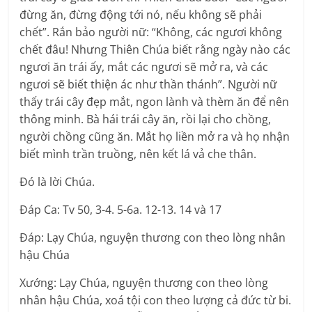
đừng ăn, đừng động tới nó, nếu không sẽ phải
chết”. Rắn bảo người nữ: “Không, các ngươi không
chết đâu! Nhưng Thiên Chúa biết rằng ngày nào các
ngươi ăn trái ấy, mắt các ngươi sẽ mở ra, và các
ngươi sẽ biết thiện ác như thần thánh”. Người nữ
thấy trái cây đẹp mắt, ngon lành và thèm ăn để nên
thông minh. Bà hái trái cây ăn, rồi lại cho chồng,
người chồng cũng ăn. Mắt họ liền mở ra và họ nhận
biết mình trần truồng, nên kết lá vả che thân.
Ðó là lời Chúa.
Ðáp Ca: Tv 50, 3-4. 5-6a. 12-13. 14 và 17
Ðáp: Lạy Chúa, nguyện thương con theo lòng nhân
hậu Chúa
Xướng: Lạy Chúa, nguyện thương con theo lòng
nhân hậu Chúa, xoá tội con theo lượng cả đức từ bi.