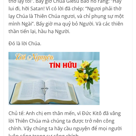
thờ lạy tôi”. Bấy giờ Chúa Giêsu bảo nó rằng: “Hãy
lui đi, hỡi Satan! Vì có lời đã chép: “Ngươi phải thờ
lạy Chúa là Thiên Chúa ngươi, và chỉ phụng sự một
mình Ngài”. Bấy giờ ma quỷ bỏ Người. Và các thiên
thần tiến lại, hầu hạ Người.
Ðó là lời Chúa.
Chủ tế: Anh chị em thân mến, vì Đức Kitô đã vâng
lời Thiên Chúa mà chúng ta được trở nên công
chính. Vậy chúng ta hãy cầu nguyện để mọi người