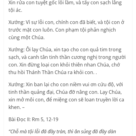
Xin rửa con tuyệt gốc lỗi lầm, và tẩy con sạch lâng
tội ác.
Xướng: Vì sự lỗi con, chính con đã biết, và tội con ở
trước mặt con luôn. Con phạm tội phản nghịch
cùng một Chúa.
Xướng: Ôi lạy Chúa, xin tạo cho con quả tim trong
sạch, và canh tân tinh thần cương nghị trong người
con. Xin đừng loại con khỏi thiên nhan Chúa, chớ
thu hồi Thánh Thần Chúa ra khỏi con. .
Xướng: Xin ban lại cho con niềm vui ơn cứu độ, với
tinh thần quảng đại, Chúa đỡ nâng con. Lạy Chúa,
xin mở môi con, để miệng con sẽ loan truyền lời ca
khen. –
Bài Ðọc II: Rm 5, 12-19
“Chỗ mà tội lỗi đã đầy tràn, thì ân sủng đã đầy dàn