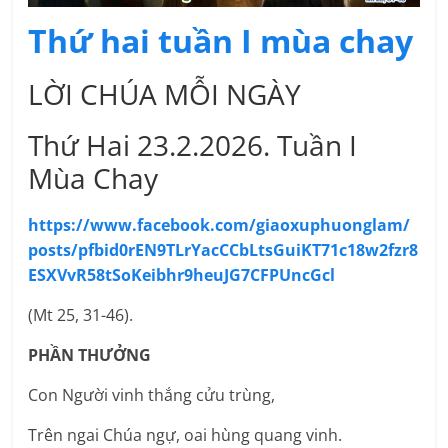
Thứ hai tuần I mùa chay
LỜI CHÚA MỖI NGÀY
Thứ Hai 23.2.2026. Tuần I
Mùa Chay
https://www.facebook.com/giaoxuphuonglam/
posts/pfbid0rEN9TLrYacCCbLtsGuiKT71c18w2fzr8
ESXVvR58tSoKeibhr9heuJG7CFPUncGcl
(Mt 25, 31-46).
PHẦN THƯỞNG
Con Người vinh thắng cửu trùng,
Trên ngai Chúa ngự, oai hùng quang vinh.