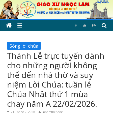
Skip
to
content
Sống lời chúa
Thánh Lễ trực tuyến dành
cho những ngườI không
thể đến nhà thờ và suy
niệm Lời Chúa: tuần lễ
Chúa Nhật thứ 1 mùa
chay năm A 22/02/2026.
21 Tháng 2, 2026
phamthehong