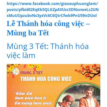
https://www.facebook.com/giaoxuphuonglam/
posts/pfbid02EqKk5QLGZpAVUzcSDNsvweLc2UN
sMuUUpzubvNs3yxVc6C6QtrCfwk9PnU59nDUol
Lễ Thánh hóa công việc –
Mùng ba Tết
Mùng 3 Tết: Thánh hóa
việc làm