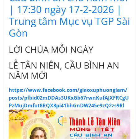
| 17:30 ngày 17-2-2026 |
Trung tâm Mục vụ TGP Sài
Gòn
LỜI CHÚA MỖI NGÀY
LỄ TÂN NIÊN, CẦU BÌNH AN
NĂM MỚI
https://www.facebook.com/giaoxuphuonglam/
posts/pfbid02mDDAs3UKxGb67rwnKufAJXFRCgU
PzMujDmfot8RQX8pi41bhGnDW245e9zQ2zs9Rl