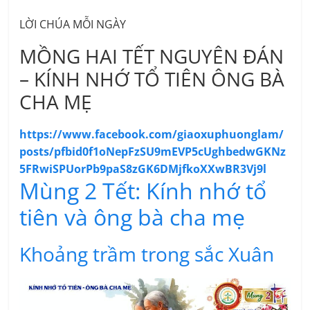
LỜI CHÚA MỖI NGÀY
MỒNG HAI TẾT NGUYÊN ĐÁN
– KÍNH NHỚ TỔ TIÊN ÔNG BÀ
CHA MẸ
https://www.facebook.com/giaoxuphuonglam/
posts/pfbid0f1oNepFzSU9mEVP5cUghbedwGKNz
5FRwiSPUorPb9paS8zGK6DMjfkoXXwBR3Vj9l
Mùng 2 Tết: Kính nhớ tổ
tiên và ông bà cha mẹ
Khoảng trầm trong sắc Xuân