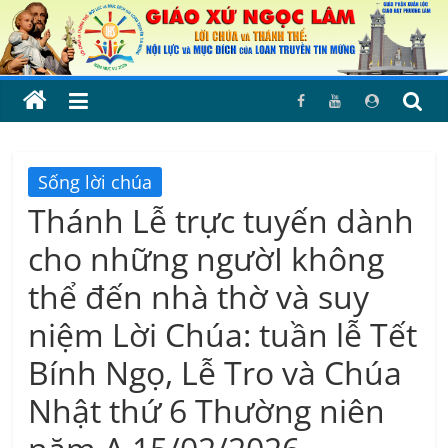
Skip
to
content
Sống lời chúa
Thánh Lễ trực tuyến dành
cho những ngườI không
thể đến nhà thờ và suy
niệm Lời Chúa: tuần lễ Tết
Bính Ngọ, Lễ Tro và Chúa
Nhật thứ 6 Thường niên