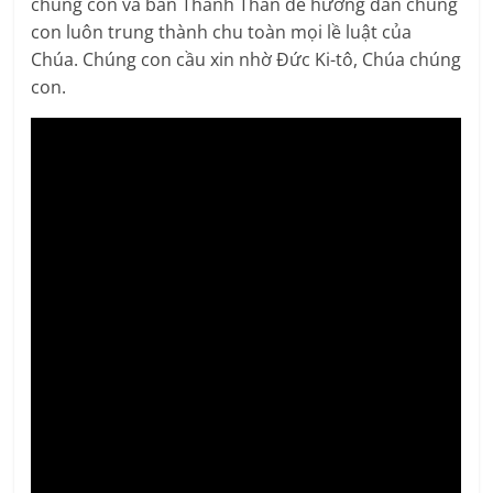
chúng con và ban Thánh Thần để hướng dẫn chúng
con luôn trung thành chu toàn mọi lề luật của
Chúa. Chúng con cầu xin nhờ Đức Ki-tô, Chúa chúng
con.