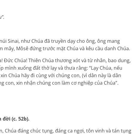
u”.
 núi Sinai, như Chúa đã truyền dạy cho ông, ông mang
đám mây, Môsê đứng trước mặt Chúa và kêu cầu danh Chúa.
a! Đức Chúa! Thiên Chúa thương xót và từ nhân, bao dung,
ấp mình xuống đất thờ lạy và thưa rằng: “Lạy Chúa, nếu
xin Chúa hãy đi cùng với chúng con, (vì dân này là dân
húng con, xin nhận chúng con làm cơ nghiệp của Chúa”.
đời (c. 52b).
n, Chúa đáng chúc tụng, đáng ca ngợi, tôn vinh và tán tụng