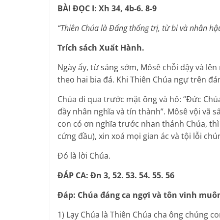
BÀI ĐỌC I: Xh 34, 4b-6. 8-9
“Thiên Chúa là Đấng thống trị, từ bi và nhân hậ
Trích sách Xuất Hành.
Ngày ấy, từ sáng sớm, Môsê chỗi dậy và lên
theo hai bia đá. Khi Thiên Chúa ngự trên 
Chúa đi qua trước mặt ông và hô: “Đức Chú
đầy nhân nghĩa và tín thành”. Môsê vội vã s
con có ơn nghĩa trước nhan thánh Chúa, thì 
cứng đầu), xin xoá mọi gian ác và tội lỗi c
Đó là lời Chúa.
ĐÁP CA: Đn 3, 52. 53. 54. 55. 56
Đáp: Chúa đáng ca ngợi và tôn vinh muôn 
1) Lạy Chúa là Thiên Chúa cha ông chúng co