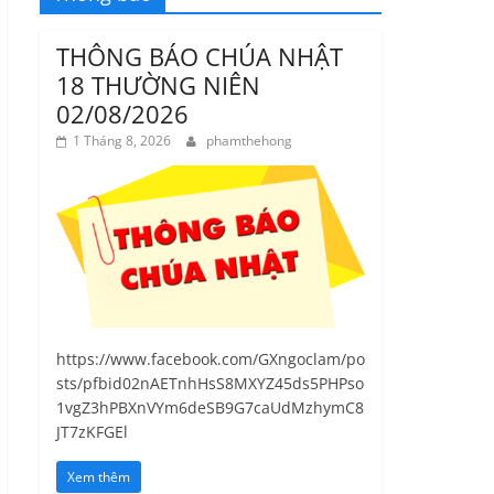
THÔNG BÁO CHÚA NHẬT
18 THƯỜNG NIÊN
02/08/2026
1 Tháng 8, 2026
phamthehong
https://www.facebook.com/GXngoclam/po
sts/pfbid02nAETnhHsS8MXYZ45ds5PHPso
1vgZ3hPBXnVYm6deSB9G7caUdMzhymC8
JT7zKFGEl
Xem thêm