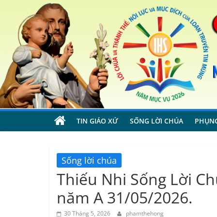
Skip
to
content
TIN GIÁO XỨ
SỐNG LỜI CHÚA
PHỤN
Sống lời chúa
Thiếu Nhi Sống Lời Chú
năm A 31/05/2026.
30 Tháng 5, 2026
phamthehong