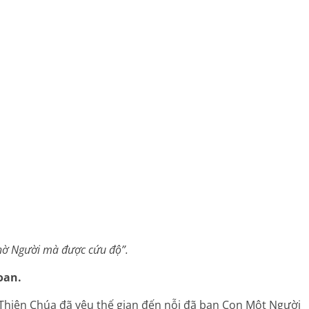
nhờ Người mà được cứu độ”.
oan.
“Thiên Chúa đã yêu thế gian đến nỗi đã ban Con Một Người