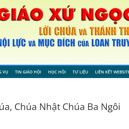
G VỤ
TIN GIÁO HỘI
HỌC HỎI
TƯ LIỆU
LIÊN KẾT WEBSIT
a, Chúa Nhật Chúa Ba Ngôi