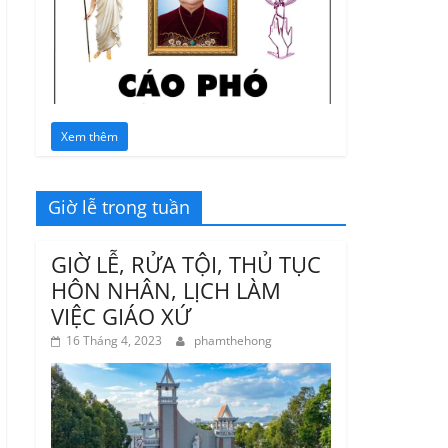
Xem thêm
Giờ lễ trong tuần
GIỜ LỄ, RỬA TỘI, THỦ TỤC
HÔN NHÂN, LỊCH LÀM
VIỆC GIÁO XỨ
16 Tháng 4, 2023
phamthehong