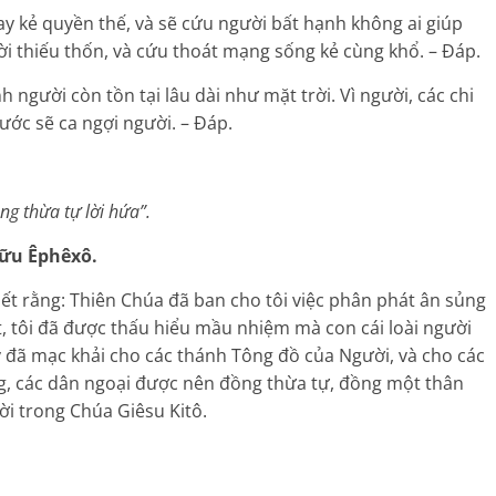
tay kẻ quyền thế, và sẽ cứu người bất hạnh không ai giúp
ời thiếu thốn, và cứu thoát mạng sống kẻ cùng khổ. – Đáp.
người còn tồn tại lâu dài như mặt trời. Vì người, các chi
ước sẽ ca ngợi người. – Đáp.
ng thừa tự lời hứa”.
hữu Êphêxô.
t rằng: Thiên Chúa đã ban cho tôi việc phân phát ân sủng
t, tôi đã được thấu hiểu mầu nhiệm mà con cái loài người
 đã mạc khải cho các thánh Tông đồ của Người, và cho các
ng, các dân ngoại được nên đồng thừa tự, đồng một thân
ời trong Chúa Giêsu Kitô.