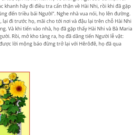
c khanh hãy đi điều tra cẩn thận về Hài Nhi, rồi khi đã gặp
cũng đến triều bái Người”. Nghe nhà vua nói, họ lên đường.
ại đi trước họ, mãi cho tới nơi và đậu lại trên chỗ Hài Nhi
ng. Và khi tiến vào nhà, họ đã gặp thấy Hài Nhi và Bà Maria
ười. Rồi, mở kho tàng ra, họ đã dâng tiến Người lễ vật:
được lời mộng báo đừng trở lại với Hêrôđê, họ đã qua