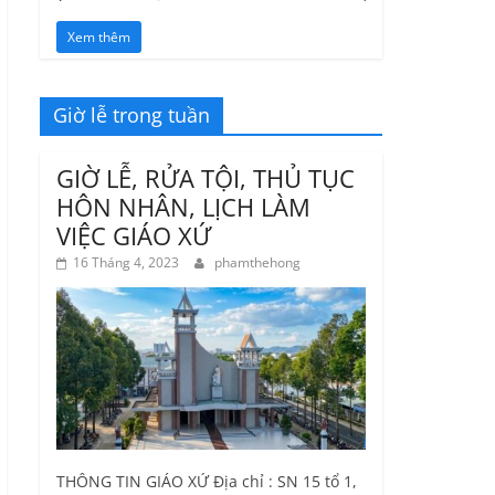
Xem thêm
Giờ lễ trong tuần
GIỜ LỄ, RỬA TỘI, THỦ TỤC
HÔN NHÂN, LỊCH LÀM
VIỆC GIÁO XỨ
16 Tháng 4, 2023
phamthehong
THÔNG TIN GIÁO XỨ Địa chỉ : SN 15 tổ 1,