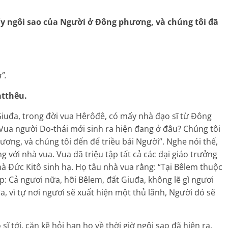
thấy ngôi sao của Người ở Đông phương, và chúng tôi đã
”.
atthêu.
Giuđa, trong đời vua Hêrôđê, có mấy nhà đạo sĩ từ Đông
Vua người Do-thái mới sinh ra hiện đang ở đâu? Chúng tôi
ơng, và chúng tôi đến để triều bái Người”. Nghe nói thế,
g với nhà vua. Vua đã triệu tập tất cả các đại giáo trưởng
 mà Đức Kitô sinh hạ. Họ tâu nhà vua rằng: “Tại Bêlem thuộc
hép: Cả ngươi nữa, hỡi Bêlem, đất Giuđa, không lẽ gì ngươi
a, vì tự nơi ngươi sẽ xuất hiện một thủ lãnh, Người đó sẽ
 tới, cặn kẽ hỏi han họ về thời giờ ngôi sao đã hiện ra.