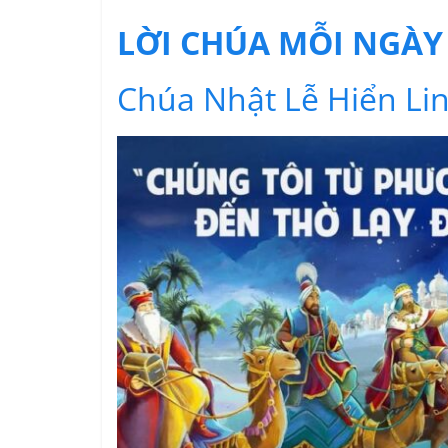
LỜI CHÚA MỖI NGÀY
Chúa Nhật Lễ Hiển Li