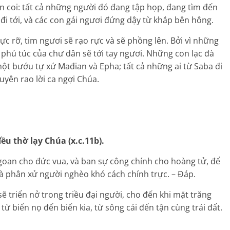
 coi: tất cả những người đó đang tập họp, đang tìm đến
 đi tới, và các con gái ngươi đứng dậy từ khắp bên hông.
rực rỡ, tim ngươi sẽ rạo rực và sẽ phồng lên. Bởi vì những
 phú túc của chư dân sẽ tới tay ngươi. Những con lạc đà
một bướu tự xứ Mađian và Epha; tất cả những ai từ Saba đi
uyên rao lời ca ngợi Chúa.
ều thờ lạy Chúa (x.c.11b).
goan cho đức vua, và ban sự công chính cho hoàng tử, để
à phân xử người nghèo khó cách chính trực. – Đáp.
ẽ triển nở trong triều đại người, cho đến khi mặt trăng
từ biển nọ đến biển kia, từ sông cái đến tận cùng trái đất.