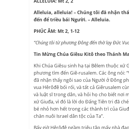
ALLELUIA: Mt 2, 2
Alleluia, alleluia! – Chúng tôi đã nhận 
đến để triều bái Người. – Alleluia.
PHÚC ÂM: Mt 2, 1-12
“Chúng tôi từ phương Đông đến thờ lạy Đức Vua
Tin Mừng Chúa Giêsu Kitô theo Thánh M
Khi Chúa Giêsu sinh hạ tại Bêlem thuộc xứ 
phương tìm đến Giê-rusalem. Các ông nói: “
đã nhận thấy ngôi sao của Người ở Đông phư
vua Hêrôđê bối rối, và tất cả Giêrusalem cùn
và luật sĩ trong dân, và hỏi họ cho biết nơi
xứ Giuđa, vì đó là lời do Đấng Tiên tri đã c
bé nhỏ hơn hết trong các thành trì của Giuđ
chăn nuôi Israel dân tộc của Ta”.
Bấy giờ Hêrôđê ngầm triệu tập mấy nhà đạo sĩ