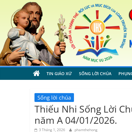
Skip
to
content
TIN GIÁO XỨ
SỐNG LỜI CHÚA
PHỤN
Sống lời chúa
Thiếu Nhi Sống Lời Chúa
năm A 04/01/2026.
3 Tháng 1, 2026
phamthehong