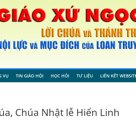
G VỤ
TIN GIÁO HỘI
HỌC HỎI
TƯ LIỆU
LIÊN KẾT WEBSIT
, Chúa Nhật lễ Hiển Linh