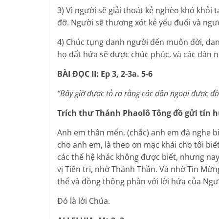
3) Vì người sẽ giải thoát kẻ nghèo khó khỏi 
đỡ. Người sẽ thương xót kẻ yếu đuối và ngư
4) Chúc tụng danh người đến muôn đời, danh 
họ đất hứa sẽ được chúc phúc, và các dân n
BÀI ĐỌC II: Ep 3, 2-3a. 5-6
“Bây giờ được tỏ ra rằng các dân ngoại được đồ
Trích thư Thánh Phaolô Tông đồ gửi tín 
Anh em thân mến, (chắc) anh em đã nghe biế
cho anh em, là theo ơn mạc khải cho tôi biế
các thế hệ khác không được biết, nhưng nay
vị Tiên tri, nhờ Thánh Thần. Và nhờ Tin Mừ
thể và đồng thông phần với lời hứa của Ngư
Đó là lời Chúa.