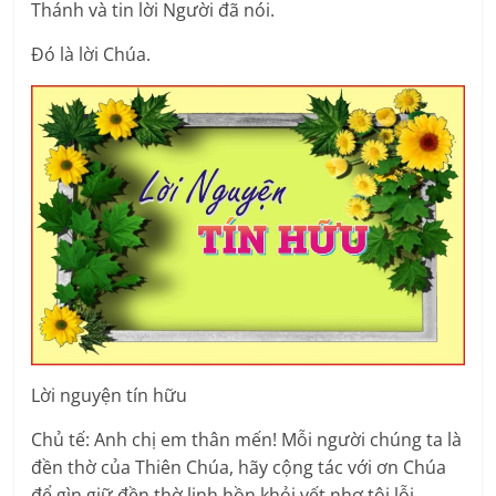
Thánh và tin lời Người đã nói.
Ðó là lời Chúa.
Lời nguyện tín hữu
Chủ tế: Anh chị em thân mến! Mỗi người chúng ta là
đền thờ của Thiên Chúa, hãy cộng tác với ơn Chúa
để gìn giữ đền thờ linh hồn khỏi vết nhơ tội lỗi,