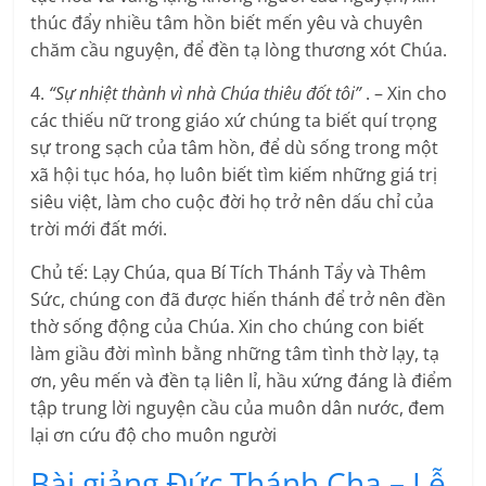
thúc đẩy nhiều tâm hồn biết mến yêu và chuyên
chăm cầu nguyện, để đền tạ lòng thương xót Chúa.
4.
“Sự nhiệt thành vì nhà Chúa thiêu đốt tôi”
. – Xin cho
các thiếu nữ trong giáo xứ chúng ta biết quí trọng
sự trong sạch của tâm hồn, để dù sống trong một
xã hội tục hóa, họ luôn biết tìm kiếm những giá trị
siêu việt, làm cho cuộc đời họ trở nên dấu chỉ của
trời mới đất mới.
Chủ tế: Lạy Chúa, qua Bí Tích Thánh Tẩy và Thêm
Sức, chúng con đã được hiến thánh để trở nên đền
thờ sống động của Chúa. Xin cho chúng con biết
làm giầu đời mình bằng những tâm tình thờ lạy, tạ
ơn, yêu mến và đền tạ liên lỉ, hầu xứng đáng là điểm
tập trung lời nguyện cầu của muôn dân nước, đem
lại ơn cứu độ cho muôn người
Bài giảng Đức Thánh Cha – Lễ