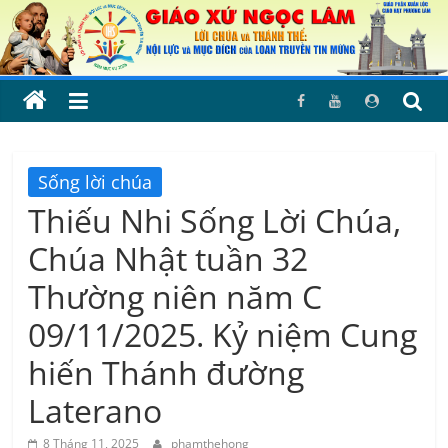
Skip
to
content
Sống lời chúa
Thiếu Nhi Sống Lời Chúa,
Chúa Nhật tuần 32
Thường niên năm C
09/11/2025. Kỷ niệm Cung
hiến Thánh đường
Laterano
8 Tháng 11, 2025
phamthehong