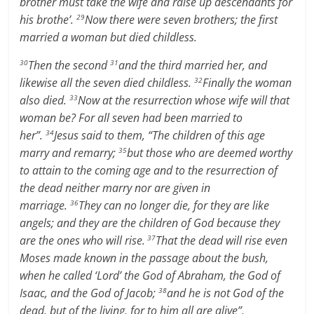
brother must take the wife and raise up descendants for
his brothe’.
Now there were seven brothers; the first
29
married a woman but died childless.
Then the second
and the third married her, and
30
31
likewise all the seven died childless.
Finally the woman
32
also died.
Now at the resurrection whose wife will that
33
woman be? For all seven had been married to
her”.
Jesus said to them, “The children of this age
34
marry and remarry;
but those who are deemed worthy
35
to attain to the coming age and to the resurrection of
the dead neither marry nor are given in
marriage.
They can no longer die, for they are like
36
angels; and they are the children of God because they
are the ones who will rise.
That the dead will rise even
37
Moses made known in the passage about the bush,
when he called ‘Lord’ the God of Abraham, the God of
Isaac, and the God of Jacob;
and he is not God of the
38
dead, but of the living, for to him all are alive”.