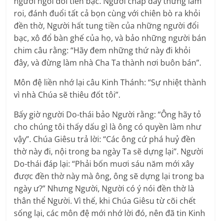
người ngồi đổi tiền bạc. Người chắp dây thừng làm
roi, đánh đuổi tất cả bọn cùng với chiên bò ra khỏi
đền thờ, Người hất tung tiền của những người đổi
bạc, xô đổ bàn ghế của họ, và bảo những người bán
chim câu rằng: “Hãy đem những thứ này đi khỏi
đây, và đừng làm nhà Cha Ta thành nơi buôn bán”.
Môn đệ liền nhớ lại câu Kinh Thánh: “Sự nhiệt thành
vì nhà Chúa sẽ thiêu đốt tôi”.
Bấy giờ người Do-thái bảo Người rằng: “Ông hãy tỏ
cho chúng tôi thấy dấu gì là ông có quyền làm như
vậy”. Chúa Giêsu trả lời: “Các ông cứ phá huỷ đền
thờ này đi, nội trong ba ngày Ta sẽ dựng lại”. Người
Do-thái đáp lại: “Phải bốn muơi sáu năm mới xây
được đền thờ này mà ông, ông sẽ dựng lại trong ba
ngày ư?” Nhưng Người, Người có ý nói đền thờ là
thân thể Người. Vì thế, khi Chúa Giêsu từ cõi chết
sống lại, các môn đệ mới nhớ lời đó, nên đã tin Kinh