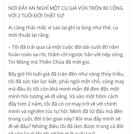
NƠI ĐÂY AN NGHỈ MỘT CỤ GIÀ VỪA TRÒN 80 CỘNG
VỚI 2 TUỔI ĐỜI THẬT SỰ!
Ai cũng thắc mắc vì sao lại ghi lạ lùng như thế, cụ
mới thuật lại rằng:
– Tôi đã trải qua cả một cuộc đời dài suốt 80 nằm
hoàn toàn xa rời, thậm chí ngược hắn với nếp sống
Tin Mùng mà Thiên Chúa đã mời gọi.
Bây giờ thì tuổi già đã tràn đến như sóng thủy triều,
tôi đã sức tàn lực kiệt, phải ngồi một chỗ, cũng may
mà đầu ốc tôi còn khá minh mẫn để đơn độc một
mình hồi tương về dĩ vãng. Và vào một hôm cách
đây hơn 2 năm, tôi đã có cơ may trở về với chính
mình và nghiêm túc tự hỏi: Mình đã từ đâu mà đến
trong cuộc đời trần gian này? Rồi mai đây mình sẽ
đi về đâu? Những điều tôi đã làm được trong cả đời
sẽ còn lại gì khi tôi nhắm mắt xuôi tay?