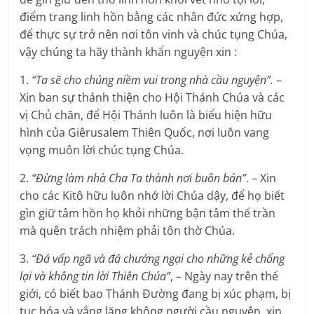
điểm trang linh hồn bằng các nhân đức xứng hợp,
để thực sự trở nên nơi tôn vinh và chúc tụng Chúa,
vậy chúng ta hãy thành khẩn nguyện xin :
1.
“Ta sẽ cho chúng niềm vui trong nhà cầu nguyện”.
–
Xin ban sự thánh thiện cho Hội Thánh Chúa và các
vị Chủ chăn, để Hội Thánh luôn là biểu hiện hữu
hình của Giêrusalem Thiên Quốc, nơi luôn vang
vọng muôn lời chúc tụng Chúa.
2.
“Đừng làm nhà Cha Ta thành nơi buôn bán”
. – Xin
cho các Kitô hữu luôn nhớ lời Chúa dậy, để họ biết
gìn giữ tâm hồn họ khỏi những bận tâm thế trần
mà quên trách nhiệm phải tôn thờ Chúa.
3.
“Đá vấp ngã và đá chướng ngại cho những kẻ chống
lại và không tin lời Thiên Chúa”
, – Ngày nay trên thế
giới, có biết bao Thánh Đường đang bị xúc phạm, bị
tục hóa và vắng lặng không người cầu nguyện, xin