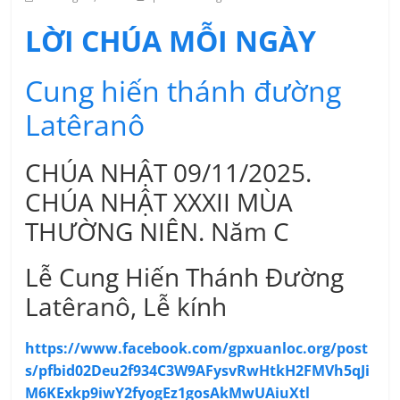
LỜI CHÚA MỖI NGÀY
Cung hiến thánh đường
Latêranô
CHÚA NHẬT 09/11/2025.
CHÚA NHẬT XXXII MÙA
THƯỜNG NIÊN. Năm C
Lễ Cung Hiến Thánh Đường
Latêranô, Lễ kính
https://www.facebook.com/gpxuanloc.org/post
s/pfbid02Deu2f934C3W9AFysvRwHtkH2FMVh5qJi
M6KExkp9iwY2fyogEz1gosAkMwUAiuXtl