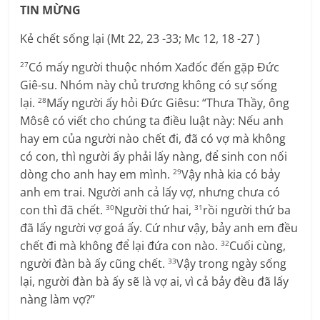
TIN MỪNG
Kẻ chết sống lại (Mt 22, 23 -33; Mc 12, 18 -27 )
Có mấy người thuộc nhóm Xađốc đến gặp Đức
27
Giê-su. Nhóm này chủ trương không có sự sống
lại.
Mấy người ấy hỏi Đức Giêsu: “Thưa Thầy, ông
28
Môsê có viết cho chúng ta điều luật này: Nếu anh
hay em của người nào chết đi, đã có vợ mà không
có con, thì người ấy phải lấy nàng, để sinh con nối
dòng cho anh hay em mình.
Vậy nhà kia có bảy
29
anh em trai. Người anh cả lấy vợ, nhưng chưa có
con thì đã chết.
Người thứ hai,
rồi người thứ ba
30
31
đã lấy người vợ goá ấy. Cứ như vậy, bảy anh em đều
chết đi mà không để lại đứa con nào.
Cuối cùng,
32
người đàn bà ấy cũng chết.
Vậy trong ngày sống
33
lại, người đàn bà ấy sẽ là vợ ai, vì cả bảy đều đã lấy
nàng làm vợ?”