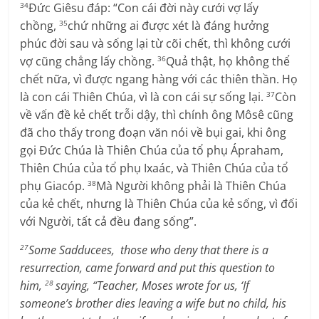
Đức Giêsu đáp: “Con cái đời này cưới vợ lấy
34
chồng,
chứ những ai được xét là đáng hưởng
35
phúc đời sau và sống lại từ cõi chết, thì không cưới
vợ cũng chẳng lấy chồng.
Quả thật, họ không thể
36
chết nữa, vì được ngang hàng với các thiên thần. Họ
là con cái Thiên Chúa, vì là con cái sự sống lại.
Còn
37
về vấn đề kẻ chết trỗi dậy, thì chính ông Môsê cũng
đã cho thấy trong đoạn văn nói về bụi gai, khi ông
gọi Đức Chúa là Thiên Chúa của tổ phụ Ápraham,
Thiên Chúa của tổ phụ Ixaác, và Thiên Chúa của tổ
phụ Giacóp.
Mà Người không phải là Thiên Chúa
38
của kẻ chết, nhưng là Thiên Chúa của kẻ sống, vì đối
với Người, tất cả đều đang sống”.
Some Sadducees, those who deny that there is a
27
resurrection, came forward and put this question to
him,
saying, “Teacher, Moses wrote for us, ‘If
28
someone’s brother dies leaving a wife but no child, his