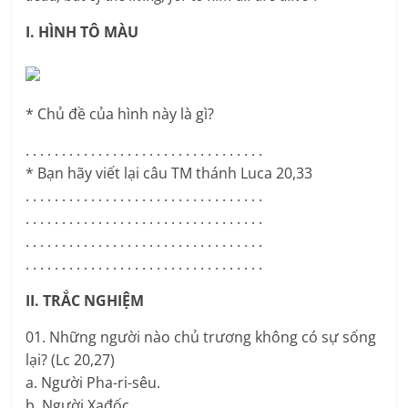
I. HÌNH TÔ MÀU
* Chủ đề của hình này là gì?
. . . . . . . . . . . . . . . . . . . . . . . . . . . . . . . . .
* Bạn hãy viết lại câu TM thánh Luca 20,33
. . . . . . . . . . . . . . . . . . . . . . . . . . . . . . . . .
. . . . . . . . . . . . . . . . . . . . . . . . . . . . . . . . .
. . . . . . . . . . . . . . . . . . . . . . . . . . . . . . . . .
. . . . . . . . . . . . . . . . . . . . . . . . . . . . . . . . .
II. TRẮC NGHIỆM
01. Những người nào chủ trương không có sự sống
lại? (Lc 20,27)
a. Người Pha-ri-sêu.
b. Người Xađốc.