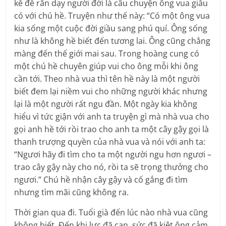
kể để răn dạy người đời là câu chuyện ông vua giầu
có với chú hề. Truyện như thế này: “Có một ông vua
kia sống một cuộc đời giầu sang phú quí. Ông sống
như là không hề biết đến tương lai. Ông cũng chẳng
màng đến thế giới mai sau. Trong hoàng cung có
một chú hề chuyên giúp vui cho ông mỗi khi ông
cần tới. Theo nhà vua thì tên hề này là một người
biết đem lại niềm vui cho những người khác nhưng
lại là một người rất ngu đần. Một ngày kia không
hiểu vì tức giận với anh ta truyện gì mà nhà vua cho
gọi anh hề tới rồi trao cho anh ta một cây gậy gọi là
thanh trượng quyền của nhà vua và nói với anh ta:
“Ngươi hãy đi tìm cho ta một người ngu hơn ngươi –
trao cây gậy này cho nó, rồi ta sẽ trọng thưởng cho
ngươi.” Chú hề nhận cây gậy và cố gắng đi tìm
nhưng tìm mãi cũng không ra.
Thời gian qua đi. Tuổi già đến lúc nào nhà vua cũng
không biết. Đến khi lực đã cạn, sức đã kiệt ông cảm