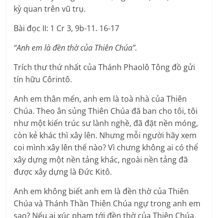
kỳ quan trên vũ trụ.
Bài đọc II: 1 Cr 3, 9b-11. 16-17
“Anh em là đền thờ của Thiên Chúa”.
Trích thư thứ nhất của Thánh Phaolô Tông đồ gửi
tín hữu Côrintô.
Anh em thân mến, anh em là toà nhà của Thiên
Chúa. Theo ân sủng Thiên Chúa đã ban cho tôi, tôi
như một kiến trúc sư lành nghề, đã đặt nền móng,
còn kẻ khác thì xây lên. Nhưng mỗi người hãy xem
coi mình xây lên thế nào? Vì chưng không ai có thể
xây dựng một nền tảng khác, ngoài nền tảng đã
được xây dựng là Ðức Kitô.
Anh em không biết anh em là đền thờ của Thiên
Chúa và Thánh Thần Thiên Chúa ngự trong anh em
sao? Nếu ai xúc phạm tới đền thờ của Thiên Chúa,