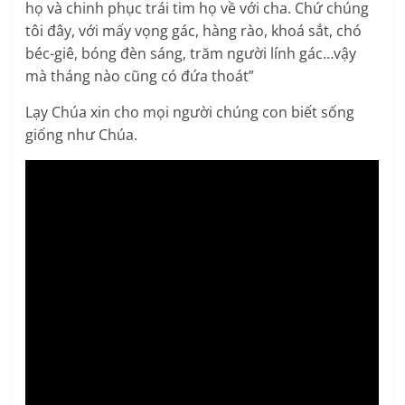
họ và chinh phục trái tim họ về với cha. Chứ chúng
tôi đây, với mấy vọng gác, hàng rào, khoá sắt, chó
béc-giê, bóng đèn sáng, trăm người lính gác…vậy
mà tháng nào cũng có đứa thoát”
Lạy Chúa xin cho mọi người chúng con biết sống
giống như Chúa.