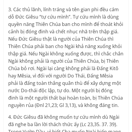
3. Các thủ lãnh, lính tráng và tên gian phi đều cám
dỗ Đức Giêsu “tự cứu mình”. Tự cứu mình là dùng
quyền năng Thiên Chúa ban cho mình để thoát khỏi
cảnh bị đóng đinh và chết nhục nhã trên thập giá.
Nếu Đức Giêsu thật là người của Thiên Chúa thì
Thiên Chúa phải ban cho Ngài khả năng xuống khỏi
thập giá. Nếu Ngài không xuống được, thì chắc chắn
Ngài không phải là người của Thiên Chúa, bị Thiên
Chúa bỏ rơi. Ngài lại càng không phải là Đấng Kitô
hay Mêsia, vì đối với người Do Thái, Đấng Mêsia
phải là đấng toàn thắng quân thù để xây dựng một
nước Do-thái độc lập, tự do. Một người bị đóng
đinh là một người thất bại hoàn toàn, bị Thiên Chúa
nguyền rủa (Đnl 21,23; Gl 3,13), và không đáng tin.
4. Đức Giêsu đã không muốn tự cứu mình dù Ngài
đã nghe ba lần lời thách thức ấy (Lc 23,35. 37. 39).
Trong Vườn Dầu, vì biết Cha muốn Ngài hiến mạng