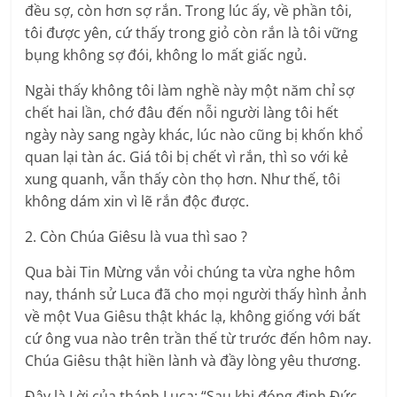
đều sợ, còn hơn sợ rắn. Trong lúc ấy, về phần tôi,
tôi được yên, cứ thấy trong giỏ còn rắn là tôi vững
bụng không sợ đói, không lo mất giấc ngủ.
Ngài thấy không tôi làm nghề này một năm chỉ sợ
chết hai lần, chớ đâu đến nỗi người làng tôi hết
ngày này sang ngày khác, lúc nào cũng bị khốn khổ
quan lại tàn ác. Giá tôi bị chết vì rắn, thì so với kẻ
xung quanh, vẫn thấy còn thọ hơn. Như thế, tôi
không dám xin vì lẽ rắn độc được.
2. Còn Chúa Giêsu là vua thì sao ?
Qua bài Tin Mừng vắn vỏi chúng ta vừa nghe hôm
nay, thánh sử Luca đã cho mọi người thấy hình ảnh
về một Vua Giêsu thật khác lạ, không giống với bất
cứ ông vua nào trên trần thế từ trước đến hôm nay.
Chúa Giêsu thật hiền lành và đầy lòng yêu thương.
Đây là Lời của thánh Luca: “Sau khi đóng đinh Ðức