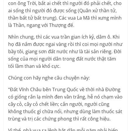
con ông Trời, bắt ai chết thì người đó phải chết, cho
ai sống thì người đó được sống (Quân xử thần tử,
thần bất tử bất trung). Các vua La Mã thì xưng mình
là Thần, ngang với Thượng đế.
Nhìn chung, thì các vua trần gian ích kỷ, dâm ô. Khi
họ đã nắm được ngai vàng rồi thì coi mọi người như
bầy tôi, giang sơn đất nước như là tài sản riêng. Đời
sống của mọi người dân trong đất nước thật tăm
tối lầm than và khổ cực.
Chúng con hãy nghe câu chuyện này:
“Đất Vĩnh Châu bên Trung Quốc về thời nhà Đường
có giống rắn lạ mình đen vằn trắng, hễ nó chạm vào
cây cỏ, cây cỏ chết liền; cắn người, người cũng
không thuốc gì chữa nổi, nhưng dùng làm thuốc sát
trùng và trị các chứng phong thì rất công hiệu.
Vì thế, nhà vua ra lệnh bắt dân mỗi năm phải hiến