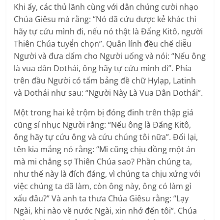
Khi ấy, các thủ lãnh cùng với dân chúng cười nhạo
Chúa Giêsu mà rằng: “Nó đã cứu được kẻ khác thì
hãy tự cứu mình đi, nếu nó thật là Ðấng Kitô, người
Thiên Chúa tuyển chọn”. Quân lính đều chế diễu
Người và đưa dấm cho Người uống và nói: “Nếu ông
là vua dân Dothái, ông hãy tự cứu mình đi”. Phía
trên đầu Người có tấm bảng đề chữ Hylạp, Latinh
và Dothái như sau: “Người Này Là Vua Dân Dothái”.
Một trong hai kẻ trộm bị đóng đinh trên thập giá
cũng sỉ nhục Người rằng: “Nếu ông là Ðấng Kitô,
ông hãy tự cứu ông và cứu chúng tôi nữa”. Ðối lại,
tên kia mắng nó rằng: “Mi cũng chịu đồng một án
mà mi chẳng sợ Thiên Chúa sao? Phần chúng ta,
như thế này là đích đáng, vì chúng ta chịu xứng với
việc chúng ta đã làm, còn ông này, ông có làm gì
xấu đâu?” Và anh ta thưa Chúa Giêsu rằng: “Lạy
Ngài, khi nào về nước Ngài, xin nhớ đến tôi”. Chúa