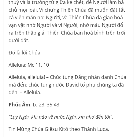
thuỷ và là trưởng tử giữa kẻ chết, để Người làm bá
chủ mọi loài. Vì chưng Thiên Chúa đã muốn đặt tất
cả viên mãn nơi Người, và Thiên Chúa đã giao hoà
vạn vật nhờ Người và vì Người; nhờ máu Người đổ
ra trên thập giá, Thiên Chúa ban hoà bình trên trời
dưới đất.
Ðó là lời Chúa.
Alleluia: Mc 11, 10
Alleluia, alleluia! – Chúc tụng Ðấng nhân danh Chúa
mà đến: chúc tụng nước Ðavid tổ phụ chúng ta đã
đến. – Alleluia.
Phúc Âm
: Lc 23, 35-43
“Lạy Ngài, khi nào về nước Ngài, xin nhớ đến tôi”.
Tin Mừng Chúa Giêsu Kitô theo Thánh Luca.