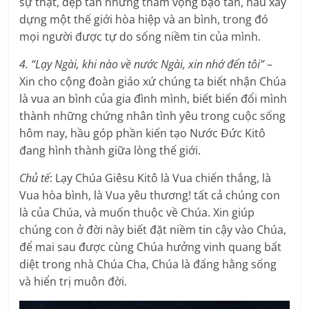
sự thật, dẹp tan những tham vọng bạo tàn, hầu xây
dựng một thế giới hòa hiệp và an bình, trong đó
mọi người được tự do sống niềm tin của mình.
4. “Lạy Ngài, khi nào về nước Ngài, xin nhớ đến tôi”
–
Xin cho cộng đoàn giáo xứ chúng ta biết nhận Chúa
là vua an bình của gia đình mình, biết biến đổi mình
thành những chứng nhân tình yêu trong cuộc sống
hôm nay, hầu góp phần kiến tạo Nước Đức Kitô
đang hình thành giữa lòng thế giới.
Chủ tế
: Lạy Chúa Giêsu Kitô là Vua chiến thắng, là
Vua hòa bình, là Vua yêu thương! tất cả chúng con
là của Chúa, và muốn thuộc về Chúa. Xin giúp
chúng con ở đời này biết đặt niềm tin cậy vào Chúa,
để mai sau được cùng Chúa hưởng vinh quang bất
diệt trong nhà Chúa Cha, Chúa là đấng hằng sống
và hiển trị muôn đời.