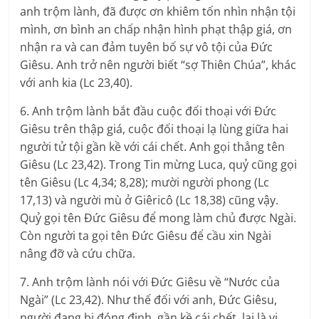
anh trộm lành, đã được ơn khiêm tốn nhìn nhận tội
mình, ơn bình an chấp nhận hình phạt thập giá, ơn
nhận ra và can đảm tuyên bố sự vô tội của Đức
Giêsu. Anh trở nên người biết “sợ Thiên Chúa”, khác
với anh kia (Lc 23,40).
6. Anh trộm lành bắt đầu cuộc đối thoại với Đức
Giêsu trên thập giá, cuộc đối thoại lạ lùng giữa hai
người tử tội gần kề với cái chết. Anh gọi thẳng tên
Giêsu (Lc 23,42). Trong Tin mừng Luca, quỷ cũng gọi
tên Giêsu (Lc 4,34; 8,28); mười người phong (Lc
17,13) và người mù ở Giêricô (Lc 18,38) cũng vậy.
Quỷ gọi tên Đức Giêsu để mong làm chủ được Ngài.
Còn người ta gọi tên Đức Giêsu để cầu xin Ngài
nâng đỡ và cứu chữa.
7. Anh trộm lành nói với Đức Giêsu về “Nước của
Ngài” (Lc 23,42). Như thế đối với anh, Đức Giêsu,
người đang bị đóng đinh, gần kề cái chết, lại là vị