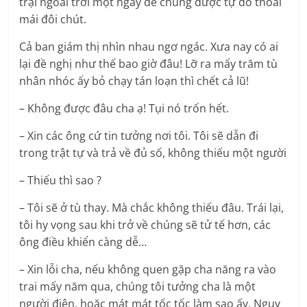
trại ngoài trời một ngày để chúng được tự do thoải
mái đôi chút.
Cả ban giám thị nhìn nhau ngơ ngác. Xưa nay có ai
lại đề nghị như thế bao giờ đâu! Lỡ ra mấy trăm tù
nhân nhóc ấy bỏ chạy tán loạn thì chết cả lũ!
– Không được đâu cha ạ! Tụi nó trốn hết.
– Xin các ông cứ tin tưởng nơi tôi. Tôi sẽ dẫn đi
trong trật tự và trả về đủ số, không thiếu một người
– Thiếu thì sao ?
– Tôi sẽ ở tù thay. Mà chắc không thiếu đâu. Trái lại,
tôi hy vọng sau khi trở về chúng sẽ tử tế hơn, các
ông điều khiển càng dễ…
– Xin lỗi cha, nếu không quen gặp cha năng ra vào
trai mấy năm qua, chúng tôi tưởng cha là một
người điên, hoặc mát mát tốc tốc làm sao ấy. Nguy