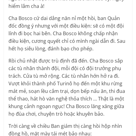
hiểm lắm cha à!
Cha Bosco cứ dai dẳng năn nỉ một hồi, ban Quản
đốc đồng ý nhưng với một điều kiện: sẽ có một đội
lính đi bọc hai bên. Cha Bosco không chấp nhận
điều kiện, cương quyết chỉ có mình ngài dẫn đi. Sau
hết họ siêu lòng, đánh bạo cho phép.
Rồi chủ nhật được trù định đã đến. Cha Bosco sắp
các tù nhân thành đội, mỗi đội có đội trưởng phụ
trách. Cửa tù mở rộng. Các tù nhân hớn hở ra đi.
Vượt khỏi thành phố Turinô họ đến một khu rừng
mát mẻ, soạn lều cắm trại, dọn bếp nấu ăn, thi đua
thể thao, hát hò văn nghệ thỏa thích … Thật là một
khung cảnh ngoạn ngục! Cha Bosco lăng xăng giữa
họ đùa chơi, chuyện trò hoặc khuyên bảo.
Trời càng về chiều Ban giám thị càng hồi hộp nhìn
đồng hồ, mặt mày tái mét bảo nhau: