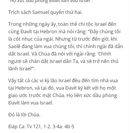
“Họ xức dầu phong Ðavít làm vua Israel”.
Trích sách Samuel quyển thứ hai.
Trong những ngày ấy, toàn thể chi tộc Israel đến
cùng Ðavít tại Hebron mà nói rằng: “Ðây chúng tôi
là cốt nhục của ngài. Nhưng từ trước đến giờ, khi
Saolê đang làm vua chúng tôi, thì chính ngài đã dẫn
dắt Israel. Và Chúa đã nói với ngài rằng: ‘Chính
ngươi sẽ chăn dắt Israel dân Ta, và sẽ trở nên thủ
lãnh Israel’”.
Vậy tất cả các vị kỳ lão Israel đều đến tìm nhà vua
tại Hebron, và tại đó, vua Ðavít ký kết với họ một
giao ước trước mặt Chúa. Họ liền xức dầu phong
Ðavít làm vua Israel.
Ðó là lời Chúa.
Ðáp Ca: Tv 121, 1-2. 3-4a. 4b-5