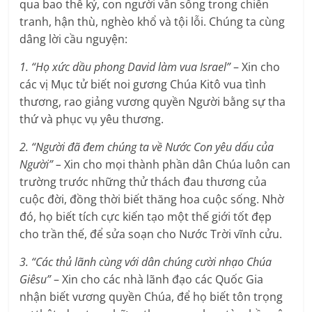
qua bao thế kỷ, con người vẫn sống trong chiến
tranh, hận thù, nghèo khổ và tội lỗi. Chúng ta cùng
dâng lời cầu nguyện:
1. “Họ xức dầu phong David làm vua Israel”
– Xin cho
các vị Mục tử biết noi gương Chúa Kitô vua tình
thương, rao giảng vương quyền Người bằng sự tha
thứ và phục vụ yêu thương.
2. “Người đã đem chúng ta về Nước Con yêu dấu của
Người” –
Xin cho mọi thành phần dân Chúa luôn can
trường trước những thử thách đau thương của
cuộc đời, đồng thời biết thăng hoa cuộc sống. Nhờ
đó, họ biết tích cực kiến tạo một thế giới tốt đẹp
cho trần thế, để sửa soạn cho Nước Trời vĩnh cửu.
3. “Các thủ lãnh cùng với dân chúng cười nhạo Chúa
Giêsu”
– Xin cho các nhà lãnh đạo các Quốc Gia
nhận biết vương quyền Chúa, để họ biết tôn trọng