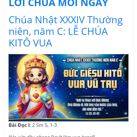
LỜI CHÚA MỖI NGÀY
Chúa Nhật XXXIV Thường
niên, năm C: LỄ CHÚA
KITÔ VUA
Bài Ðọc I
: 2 Sm 5, 1-3