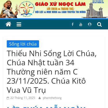
Skip
to
content
Sống lời chúa
Thiếu Nhi Sống Lời Chúa,
Chúa Nhật tuần 34
Thường niên năm C
23/11/2025. Chúa Kitô
Vua Vũ Trụ
22 Tháng 11, 2025
phamthehong