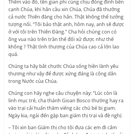
Thêm vào đó, tên gian phi cùng chịu đóng đinh bên
cạnh Chúa, khi hắn cầu xin Chúa, Chúa đã thưởng
cả nước Thiên đàng cho hắn. Thật không thể tưởng
tượng nổi. “Tôi bảo thật anh, hôm nay, anh sẽ được
ở với tôi trên Thiên Ðàng.” Cha hỏi chúng con có
ông vua nào trên trần thế đối xử được như thế
không ? Thật tình thương của Chúa cao cả lớn lao
quá.
Chúng ta hãy bắt chước Chúa sống hiền lành yêu
thương như vậy để được xứng đáng là công dân
trong Nước của Chúa.
Chúng con hãy nghe câu chuyện này: “Lúc còn là
linh mục trẻ, cha thánh Gioan Bosco thường hay ra
vào trại cải huấn thăm viếng các chú bé bị giam.
Ngày kia, ngài đến gặp ban giám thị trại và đề nghị:
– Tôi xin ban Giám thị cho tôi đưa các em đi cắm