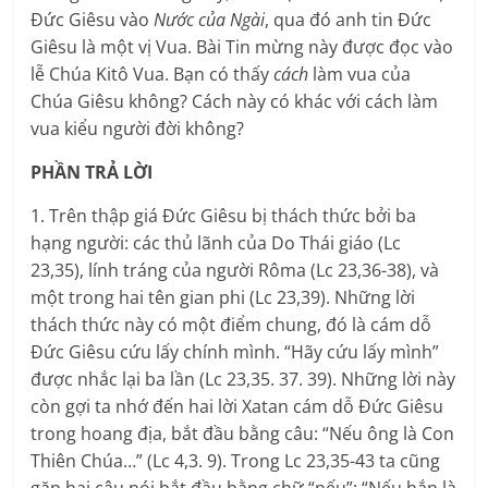
Đức Giêsu vào
Nước của Ngài
, qua đó anh tin Đức
Giêsu là một vị Vua. Bài Tin mừng này được đọc vào
lễ Chúa Kitô Vua. Bạn có thấy
cách
làm vua của
Chúa Giêsu không? Cách này có khác với cách làm
vua kiểu người đời không?
PHẦN TRẢ LỜI
1. Trên thập giá Đức Giêsu bị thách thức bởi ba
hạng người: các thủ lãnh của Do Thái giáo (Lc
23,35), lính tráng của người Rôma (Lc 23,36-38), và
một trong hai tên gian phi (Lc 23,39). Những lời
thách thức này có một điểm chung, đó là cám dỗ
Đức Giêsu cứu lấy chính mình. “Hãy cứu lấy mình”
được nhắc lại ba lần (Lc 23,35. 37. 39). Những lời này
còn gợi ta nhớ đến hai lời Xatan cám dỗ Đức Giêsu
trong hoang địa, bắt đầu bằng câu: “Nếu ông là Con
Thiên Chúa…” (Lc 4,3. 9). Trong Lc 23,35-43 ta cũng