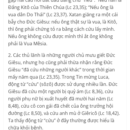
gặp hai câu nói bắt đầu bằng chữ “nếu”: “Nếu hắn là
Đấng Kitô của Thiên Chúa (Lc 23,35); “Nếu ông là
vua dân Do Thái” (Lc 23,37). Xatan giăng ra một cái
bẫy cho Đức Giêsu: nếu ông thật sự là vua, là Kitô,
thì ông phải chứng tỏ ra bằng cách cứu lấy mình.
Nếu ông không cứu được mình thì ắt ông không
phải là Vua Mêsia.
2. Các thủ lãnh là những người chủ mưu giết Đức
Giêsu, nhưng họ cũng phải thừa nhận rằng Đức
Giêsu “đã cứu những người khác” trong thời gian
mấy năm qua (Lc 23,35). Trong Tin mừng Luca,
động từ “cứu” (sôzô) được sử dụng nhiều lần. Đức
Giêsu đã cứu một người bị quỷ ám (Lc 8,36), cứu
người phụ nữ bị xuất huyết đã mười hai năm (Lc
8,48), cứu cô con gái đã chết của ông trưởng hội
đường (Lc 8,50), và cứu anh mù ở Giêricô (Lc 18,42).
Ta thấy động từ “cứu” ở đây thường được hiểu là
chữa khỏi bệnh.