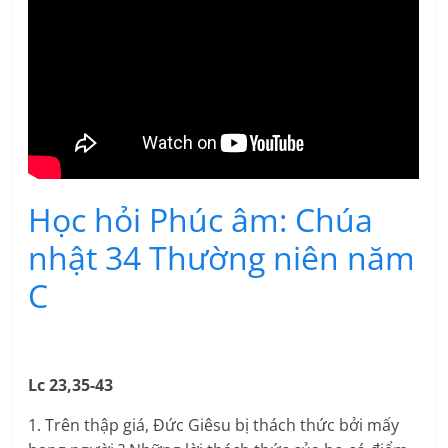
Học hỏi Phúc âm: Chúa
nhật 34 Thường niên năm
C
Lc 23,35-43
1. Trên thập giá, Đức Giêsu bị thách thức bởi mấy