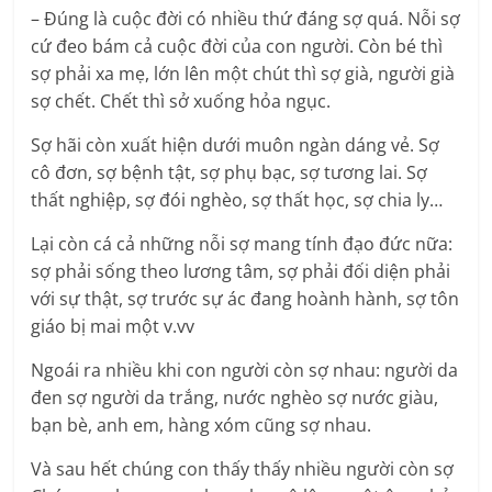
– Đúng là cuộc đời có nhiều thứ đáng sợ quá. Nỗi sợ
cứ đeo bám cả cuộc đời của con người. Còn bé thì
sợ phải xa mẹ, lớn lên một chút thì sợ già, người già
sợ chết. Chết thì sở xuống hỏa ngục.
Sợ hãi còn xuất hiện dưới muôn ngàn dáng vẻ. Sợ
cô đơn, sợ bệnh tật, sợ phụ bạc, sợ tương lai. Sợ
thất nghiệp, sợ đói nghèo, sợ thất học, sợ chia ly…
Lại còn cá cả những nỗi sợ mang tính đạo đức nữa:
sợ phải sống theo lương tâm, sợ phải đối diện phải
với sự thật, sợ trước sự ác đang hoành hành, sợ tôn
giáo bị mai một v.vv
Ngoái ra nhiều khi con người còn sợ nhau: người da
đen sợ người da trắng, nước nghèo sợ nước giàu,
bạn bè, anh em, hàng xóm cũng sợ nhau.
Và sau hết chúng con thấy thấy nhiều người còn sợ