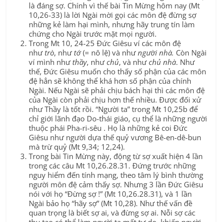
là đáng sợ. Chính vì thế bài Tin Mừng hôm nay (Mt
10,26-33) là lời Ngài mời gọi các môn đệ đừng sợ
những kẻ làm hại mình, nhưng hãy trung tín làm
chứng cho Ngài trước mặt mọi người.
Trong Mt 10, 24-25 Đức Giêsu ví các môn đệ
như
trò
, như
tớ
(= nô lệ) và như
người nhà.
Còn Ngài
ví mình như
thầy
, như
chủ
, và như
chủ nhà
. Như
thế, Đức Giêsu muốn cho thấy số phận của các môn
đệ hẳn sẽ không thể khá hơn số phận của chính
Ngài. Nếu Ngài sẽ phải chịu bách hại thì các môn đệ
của Ngài còn phải chịu hơn thế nhiều. Được đối xử
như Thầy là tốt rồi. “Người ta” trong Mt 10,25b để
chỉ giới lãnh đạo Do-thái giáo, cụ thể là những người
thuộc phái Pha-ri-sêu . Họ là những kẻ coi Đức
Giêsu như người dựa thế quỷ vương Bê-en-dê-bun
mà trừ quỷ (Mt 9,34; 12,24).
Trong bài Tin Mừng này, động từ sợ xuất hiện 4 lần
trong các câu Mt 10,26.28.31. Đứng trước những
nguy hiểm đến tính mạng, theo tâm lý bình thường
người môn đệ cảm thấy sợ. Nhưng 3 lần Đức Giêsu
nói với họ “Đừng sợ !” (Mt 10,26.28.31), và 1 lần
Ngài bảo họ “hãy sợ” (Mt 10,28). Như thế vấn đề
quan trọng là biết sợ ai, và đừng sợ ai. Nỗi sợ các
thụ tạo có thể làm người ta mất tự do, khiến người