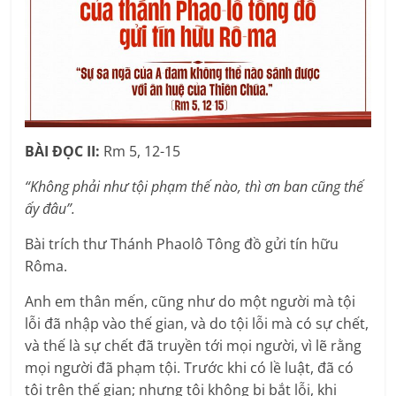
BÀI ÐỌC II:
Rm 5, 12-15
“Không phải như tội phạm thế nào, thì ơn ban cũng thế
ấy đâu”.
Bài trích thư Thánh Phaolô Tông đồ gửi tín hữu
Rôma.
Anh em thân mến, cũng như do một người mà tội
lỗi đã nhập vào thế gian, và do tội lỗi mà có sự chết,
và thế là sự chết đã truyền tới mọi người, vì lẽ rằng
mọi người đã phạm tội. Trước khi có lề luật, đã có
tội trên thế gian; nhưng tội không bị bắt lỗi, khi