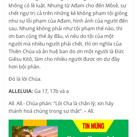
không có lề luật. Nhưng từ Ađam cho đến Môsê, sự
chết ngự trị cả trên những kẻ không phạm tội giống
như sự lỗi phạm của Ađam, hình ảnh của người đến
sau. Nhưng không phải như tội phạm thế nào, thì
ơn ban cũng thế ấy đâu, vì nếu do tội của một
người mà nhiều người phải chết, thì ơn nghĩa của
Thiên Chúa và ân huệ ban do ơn một người là Ðức
Giêsu Kitô, làm cho nhiều người được ơn dư đầy
hơn bội phần.
Ðó là lời Chúa.
ALLELUIA:
Ga 17, 17b và a
All. All.- Chúa phán: “Lời Cha là chân lý; xin hãy
thánh hoá chúng trong sự thật”. – All.