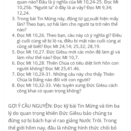
quan nào? Đâu là ý nghĩa của Mt 10,24-25. Đọc Mt
10,25b. “Người ta” ở đây là ai vậy? Đọc Mt 9,34;
12,24.
Trong bài Tin Mừng này, động từ
sợ
xuất hiện mấy
lần? Theo bạn, sợ hãi làm cho người ta trở nên thế
nào?
Đọc Mt 10,26. Theo bạn, câu này có ý nghĩa gì? Điều
gì cuối cùng sẽ bị lộ ra, điều bí mật nào cuối cùng ai
cũng sẽ biết? Đọc Mt 24,14; 25,32; 28,19.
Đọc Mt 10,27. Đức Giêsu mời các môn đệ làm gì và
làm như thế nào? Đọc Mt 10,7.
Đọc Mt 10,28. Thiên Chúa có tiêu diệt linh hồn con
người không? Đọc Mt 25,41.46.
Đọc Mt 10,29-31. Những câu này cho thấy Thiên
Chúa là Đấng nào đối với con người?
Đọc Mt 10,32-33. Việc tuyên xưng Đức Giêsu cách
công khai có quan trọng không?
GỢI Ý CẦU NGUYỆN: Đọc kỹ bài Tin Mừng và tìm ba
lý do quan trọng khiến Đức Giêsu bảo chúng ta
đừng sợ bị bách hại vì rao giảng Nước Trời. Trong
thế giới hôm nay, đâu là những hình thức chối bỏ