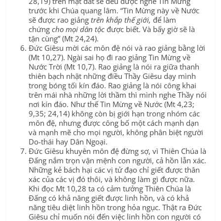
28,19) trên mặt đất sẽ đều được nghe Tin Mừng
trước khi Chúa quang lâm. “Tin Mừng này về Nước
sẽ được rao giảng
trên khắp thế giới,
để làm
chứng
cho mọi dân tộc
được biết. Và bấy giờ sẽ là
tận cùng” (Mt 24,24).
Đức Giêsu mời các môn đệ nói và rao giảng bằng lời
(Mt 10,27). Ngài sai họ đi rao giảng Tin Mừng về
Nước Trời (Mt 10,7). Rao giảng là nói ra giữa thanh
thiên bạch nhật những điều Thầy Giêsu dạy mình
trong bóng tối kín đáo. Rao giảng là nói công khai
trên mái nhà những lời thầm thì mình nghe Thầy nói
nơi kín đáo. Như thế Tin Mừng về Nước (Mt 4,23;
9,35; 24,14) không còn bị giới hạn trong nhóm các
môn đệ, nhưng được công bố một cách mạnh dạn
và mạnh mẽ cho mọi người, không phân biệt người
Do-thái hay Dân Ngoại.
Đức Giêsu khuyên môn đệ đừng sợ, vì Thiên Chúa là
Đấng nắm trọn vận mệnh con người, cả hồn lẫn xác.
Những kẻ bách hại các vị tử đạo chỉ giết được thân
xác của các vị đó thôi, và không làm gì được nữa.
Khi đọc Mt 10,28 ta có cảm tưởng Thiên Chúa là
Đấng có khả năng giết được linh hồn, và có khả
năng tiêu diệt linh hồn trong hỏa ngục. Thật ra Đức
Giêsu chỉ muốn nói đến việc linh hồn con người có