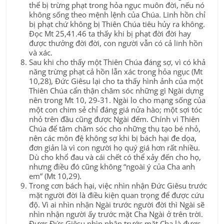
thể bị trừng phạt trong hỏa ngục muôn đời, nếu nó
không sống theo mệnh lệnh của Chúa. Linh hồn chỉ
bị phạt chứ không bị Thiên Chúa tiêu hủy ra không.
Đọc Mt 25,41.46 ta thấy khi bị phạt đời đời hay
được thưởng đời đời, con người vẫn có cả linh hồn
và xác.
Sau khi cho thấy một Thiên Chúa đáng sợ, vì có khả
năng trừng phạt cả hồn lẫn xác trong hỏa ngục (Mt
10,28), Đức Giêsu lại cho ta thấy hình ảnh của một
Thiên Chúa cẩn thận chăm sóc những gì Ngài dựng
nên trong Mt 10, 29-31. Ngài lo cho mạng sống của
một con chim sẻ chỉ đáng giá nửa hào; một sợi tóc
nhỏ trên đầu cũng được Ngài đếm. Chính vì Thiên
Chúa để tâm chăm sóc cho những thụ tạo bé nhỏ,
nên các môn đệ không sợ khi bị bách hại đe dọa,
đơn giản là vì con người họ quý giá hơn rất nhiều.
Dù cho khổ đau và cái chết có thể xảy đến cho họ,
nhưng điều đó cũng không “ngoài ý của Cha anh
em” (Mt 10,29).
Trong cơn bách hại, việc nhìn nhận Đức Giêsu trước
mặt người đời là điều kiện quan trọng để được cứu
độ. Vì ai nhìn nhận Ngài trước người đời thì Ngài sẽ
nhìn nhận người ấy trước mặt Cha Ngài ở trên trời.
Được Đức Giêsu nhìn nhận trước mặt Cha là được