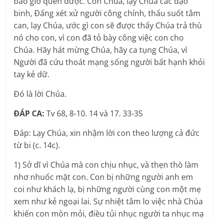
bao giờ quên được. Còn Chúa, lạy Chúa các đạo
binh, Ðấng xét xử người công chính, thấu suốt tâm
can, lạy Chúa, ước gì con sẽ được thấy Chúa trả thù
nó cho con, vì con đã tỏ bày công việc con cho
Chúa. Hãy hát mừng Chúa, hãy ca tụng Chúa, vì
Người đã cứu thoát mạng sống người bất hạnh khỏi
tay kẻ dữ.
Ðó là lời Chúa.
ĐÁP CA:
Tv 68, 8-10. 14 và 17. 33-35
Ðáp: Lạy Chúa, xin nhậm lời con theo lượng cả đức
từ bi (c. 14c).
1) Sở dĩ vì Chúa mà con chịu nhục, và thẹn thò làm
nhơ nhuốc mặt con. Con bị những người anh em
coi như khách lạ, bị những người cùng con một mẹ
xem như kẻ ngoại lai. Sự nhiệt tâm lo việc nhà Chúa
khiến con mòn mỏi, điều tủi nhục người ta nhục mạ