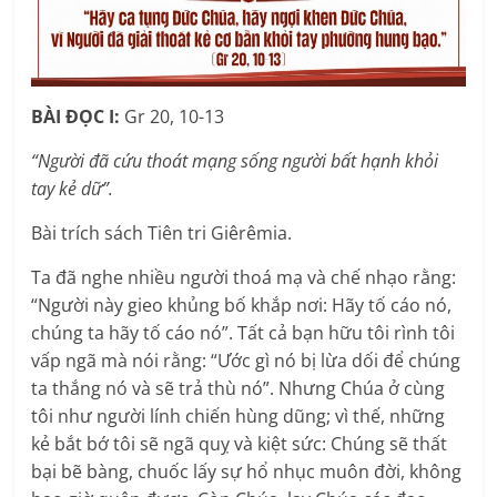
BÀI ĐỌC I:
Gr 20, 10-13
“Người đã cứu thoát mạng sống người bất hạnh khỏi
tay kẻ dữ”.
Bài trích sách Tiên tri Giêrêmia.
Ta đã nghe nhiều người thoá mạ và chế nhạo rằng:
“Người này gieo khủng bố khắp nơi: Hãy tố cáo nó,
chúng ta hãy tố cáo nó”. Tất cả bạn hữu tôi rình tôi
vấp ngã mà nói rằng: “Ước gì nó bị lừa dối để chúng
ta thắng nó và sẽ trả thù nó”. Nhưng Chúa ở cùng
tôi như người lính chiến hùng dũng; vì thế, những
kẻ bắt bớ tôi sẽ ngã quỵ và kiệt sức: Chúng sẽ thất
bại bẽ bàng, chuốc lấy sự hổ nhục muôn đời, không