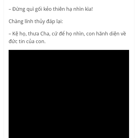
– Đừng quì gối kẻo thiên hạ nhìn kìa!
Chàng lính thủy đáp lại:
– Kệ họ, thưa Cha, cứ để họ nhìn, con hãnh diện về
đức tin của con.