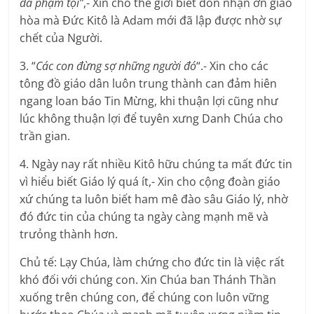
đã phạm tội”
,- Xin cho thế giới biết đón nhận ơn giao
hòa mà Đức Kitô là Adam mới đã lập được nhờ sự
chết của Người.
3. “
Các con đừng sợ những người đó
“.- Xin cho các
tông đồ giáo dân luôn trung thành can đảm hiên
ngang loan báo Tin Mừng, khi thuận lợi cũng như
lúc không thuận lợi để tuyên xưng Danh Chúa cho
trần gian.
4. Ngày nay rất nhiều Kitô hữu chúng ta mất đức tin
vì hiểu biết Giáo lý quá ít,- Xin cho cộng đoàn giáo
xứ chúng ta luôn biết ham mê đào sâu Giáo lý, nhờ
đó đức tin của chúng ta ngày càng mạnh mẽ và
trưỏng thành hơn.
Chủ tế: Lạy Chúa, làm chứng cho đức tin là việc rất
khó đối với chúng con. Xin Chúa ban Thánh Thần
xuống trên chúng con, để chúng con luôn vững