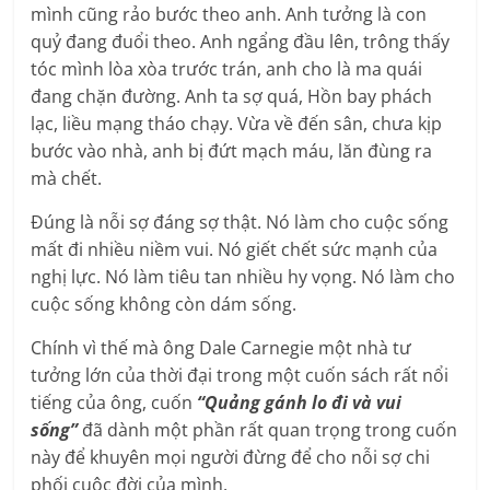
mình cũng rảo bước theo anh. Anh tưởng là con
quỷ đang đuổi theo. Anh ngẩng đầu lên, trông thấy
tóc mình lòa xòa trước trán, anh cho là ma quái
đang chặn đường. Anh ta sợ quá, Hồn bay phách
lạc, liều mạng tháo chạy. Vừa về đến sân, chưa kịp
bước vào nhà, anh bị đứt mạch máu, lăn đùng ra
mà chết.
Đúng là nỗi sợ đáng sợ thật. Nó làm cho cuộc sống
mất đi nhiều niềm vui. Nó giết chết sức mạnh của
nghị lực. Nó làm tiêu tan nhiều hy vọng. Nó làm cho
cuộc sống không còn dám sống.
Chính vì thế mà ông Dale Carnegie một nhà tư
tưởng lớn của thời đại trong một cuốn sách rất nổi
tiếng của ông, cuốn
“Quảng gánh lo đi và vui
sống”
đã dành một phần rất quan trọng trong cuốn
này để khuyên mọi người đừng để cho nỗi sợ chi
phối cuộc đời của mình.