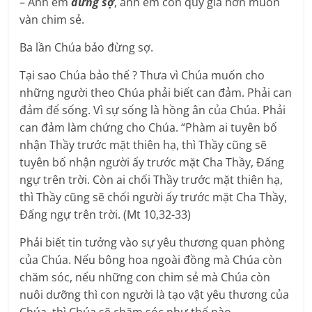
– Anh em
đừng sợ
, anh em còn quý giá hơn muôn
vàn chim sẻ.
Ba lần Chúa bảo đừng sợ.
Tại sao Chúa bảo thế ? Thưa vì Chúa muốn cho
những người theo Chúa phải biết can đảm. Phải can
đảm để sống. Vì sự sống là hồng ân của Chúa. Phải
can đảm làm chứng cho Chúa. “Phàm ai tuyên bố
nhận Thầy trước mặt thiên hạ, thì Thầy cũng sẽ
tuyên bố nhận người ấy trước mặt Cha Thầy, Ðấng
ngự trên trời. Còn ai chối Thầy trước mặt thiên hạ,
thì Thầy cũng sẽ chối người ấy trước mặt Cha Thầy,
Ðấng ngự trên trời. (Mt 10,32-33)
Phải biết tin tưởng vào sự yêu thương quan phòng
của Chúa. Nếu bông hoa ngoài đồng mà Chúa còn
chăm sóc, nếu những con chim sẻ mà Chúa còn
nuôi dưỡng thì con người là tạo vật yêu thương của
Chúa, thì Chúa sẽ chăm sóc như thế nào.