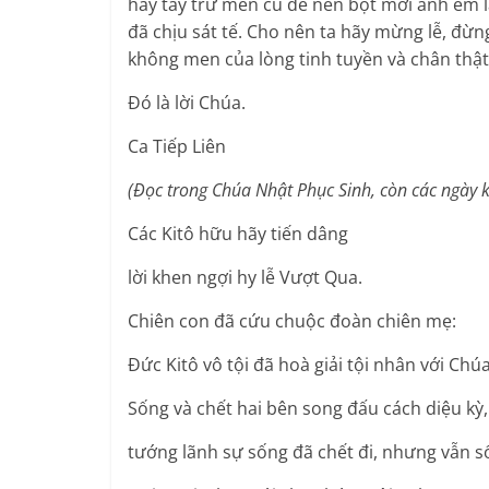
hãy tẩy trừ men cũ để nên bột mới anh em l
đã chịu sát tế. Cho nên ta hãy mừng lễ, đừn
không men của lòng tinh tuyền và chân thật
Ðó là lời Chúa.
Ca Tiếp Liên
(Ðọc trong Chúa Nhật Phục Sinh, còn các ngày k
Các Kitô hữu hãy tiến dâng
lời khen ngợi hy lễ Vượt Qua.
Chiên con đã cứu chuộc đoàn chiên mẹ:
Ðức Kitô vô tội đã hoà giải tội nhân với Chú
Sống và chết hai bên song đấu cách diệu kỳ,
tướng lãnh sự sống đã chết đi, nhưng vẫn số