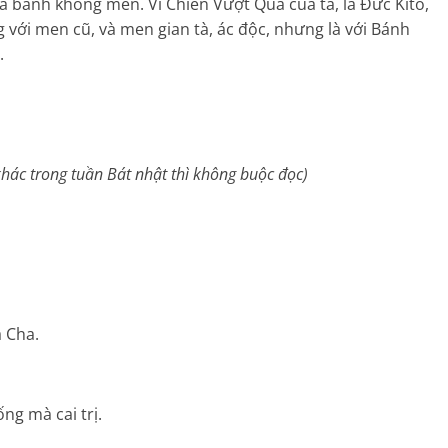
à bánh không men. Vì Chiên Vượt Qua của ta, là Ðức Kitô,
g với men cũ, và men gian tà, ác độc, nhưng là với Bánh
.
hác trong tuần Bát nhật thì không buộc đọc)
a Cha.
ng mà cai trị.