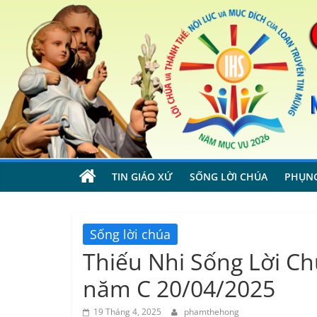
Skip
to
content
TIN GIÁO XỨ
SỐNG LỜI CHÚA
PHỤN
Sống lời chúa
Thiếu Nhi Sống Lời Chú
năm C 20/04/2025
19 Tháng 4, 2025
phamthehong