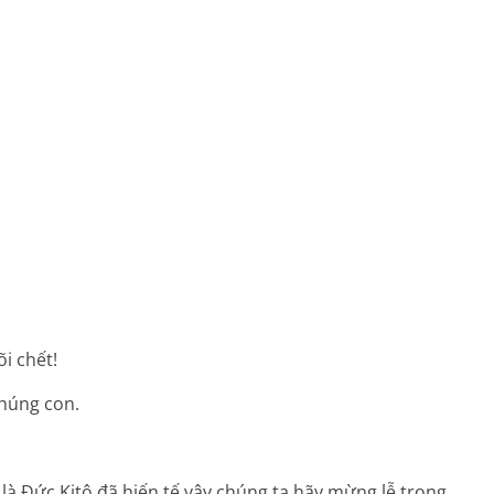
õi chết!
chúng con.
ta là Ðức Kitô đã hiến tế vậy chúng ta hãy mừng lễ trong