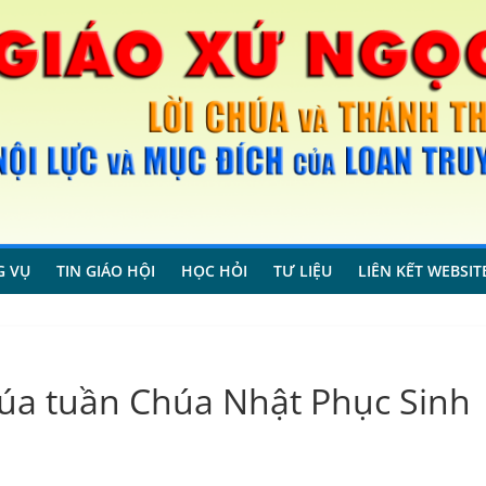
G VỤ
TIN GIÁO HỘI
HỌC HỎI
TƯ LIỆU
LIÊN KẾT WEBSIT
a tuần Chúa Nhật Phục Sinh