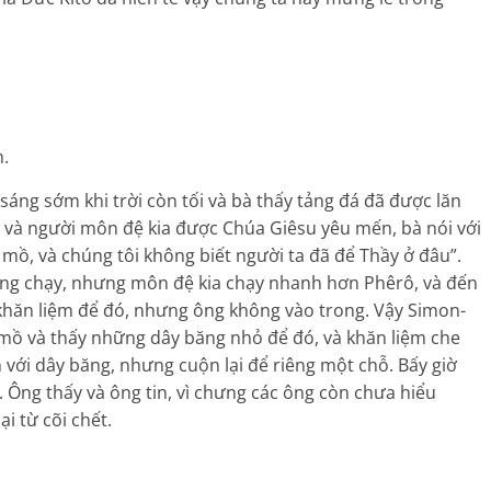
.
áng sớm khi trời còn tối và bà thấy tảng đá đã được lăn
ô và người môn đệ kia được Chúa Giêsu yêu mến, bà nói với
 mồ, và chúng tôi không biết người ta đã để Thầy ở đâu”.
cùng chạy, nhưng môn đệ kia chạy nhanh hơn Phêrô, và đến
hăn liệm để đó, nhưng ông không vào trong. Vậy Simon-
 mồ và thấy những dây băng nhỏ để đó, và khăn liệm che
 với dây băng, nhưng cuộn lại để riêng một chỗ. Bấy giờ
 Ông thấy và ông tin, vì chưng các ông còn chưa hiểu
i từ cõi chết.