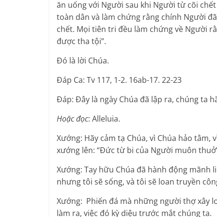
ăn uống với Người sau khi Người từ cõi chết
toàn dân và làm chứng rằng chính Người đã
chết. Mọi tiên tri đều làm chứng về Người r
được tha tội”.
Ðó là lời Chúa.
Ðáp Ca: Tv 117, 1-2. 16ab-17. 22-23
Ðáp: Ðây là ngày Chúa đã lập ra, chúng ta 
Hoặc đọc
: Alleluia.
Xướng: Hãy cảm tạ Chúa, vì Chúa hảo tâm, vì
xướng lên: “Ðức từ bi của Người muôn thuở
Xướng: Tay hữu Chúa đã hành động mãnh liệt
nhưng tôi sẽ sống, và tôi sẽ loan truyền cô
Xướng: Phiến đá mà những người thợ xây loạ
làm ra, việc đó kỳ diệu trước mắt chúng ta.