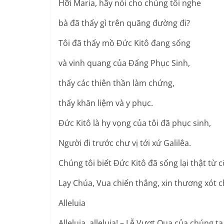
Hỡi Maria, hãy nói cho chúng tôi nghe
bà đã thấy gì trên quãng đường đi?
Tôi đã thấy mồ Ðức Kitô đang sống
và vinh quang của Ðấng Phục Sinh,
thấy các thiên thần làm chứng,
thấy khăn liệm và y phục.
Ðức Kitô là hy vọng của tôi đã phục sinh,
Người đi trước chư vị tới xứ Galilêa.
Chúng tôi biết Ðức Kitô đã sống lại thật từ c
Lạy Chúa, Vua chiến thắng, xin thương xót 
Alleluia
Alleluia, alleluia! – Lễ Vượt Qua của chúng 