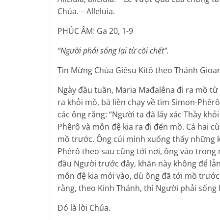
Chúa. – Alleluia.
PHÚC ÂM: Ga 20, 1-9
“Người phải sống lại từ cõi chết”.
Tin Mừng Chúa Giêsu Kitô theo Thánh Gioan
Ngày đầu tuần, Maria Mađalêna đi ra mồ từ s
ra khỏi mồ, bà liền chạy về tìm Simon-Phêr
các ông rằng: “Người ta đã lấy xác Thầy khỏi
Phêrô và môn đệ kia ra đi đến mồ. Cả hai 
mồ trước. Ông cúi mình xuống thấy những k
Phêrô theo sau cũng tới nơi, ông vào trong
đầu Người trước đây, khăn này không để lẫn
môn đệ kia mới vào, dù ông đã tới mồ trước.
rằng, theo Kinh Thánh, thì Người phải sống lạ
Ðó là lời Chúa.