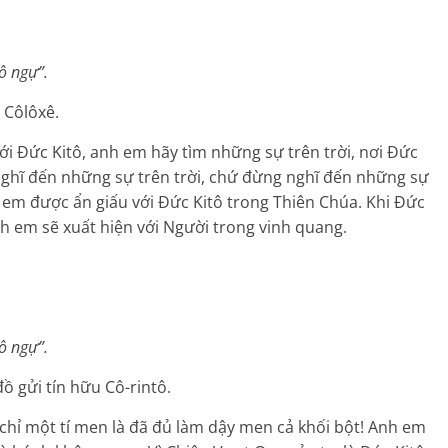
ô ngự”.
 Côlôxê.
i Ðức Kitô, anh em hãy tìm những sự trên trời, nơi Ðức
ghĩ đến những sự trên trời, chứ đừng nghĩ đến những sự
h em được ẩn giấu với Ðức Kitô trong Thiên Chúa. Khi Ðức
nh em sẽ xuất hiện với Người trong vinh quang.
ô ngự”.
ồ gửi tín hữu Cô-rintô.
chỉ một tí men là đã đủ làm dậy men cả khối bột! Anh em