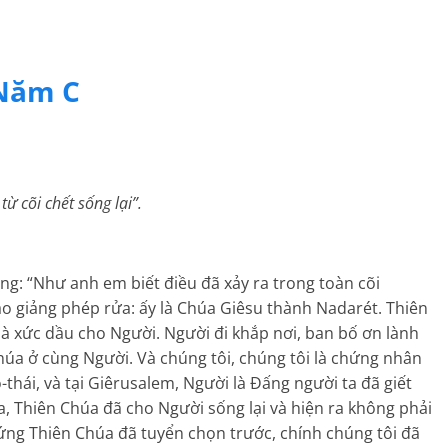
 Năm C
ừ cõi chết sống lại”.
ng: “Như anh em biết điều đã xảy ra trong toàn cõi
rao giảng phép rửa: ấy là Chúa Giêsu thành Nadarét. Thiên
xức dầu cho Người. Người đi khắp nơi, ban bố ơn lành
húa ở cùng Người. Và chúng tôi, chúng tôi là chứng nhân
thái, và tại Giêrusalem, Người là Ðấng người ta đã giết
a, Thiên Chúa đã cho Người sống lại và hiện ra không phải
hứng Thiên Chúa đã tuyển chọn trước, chính chúng tôi đã