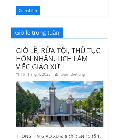
Xem thêm
Giờ lễ trong tuần
GIỜ LỄ, RỬA TỘI, THỦ TỤC
HÔN NHÂN, LỊCH LÀM
VIỆC GIÁO XỨ
16 Tháng 4, 2023
phamthehong
THÔNG TIN GIÁO XỨ Địa chỉ : SN 15 tổ 1,