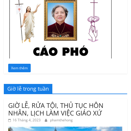
Xem thêm
Giờ lễ trong tuần
GIỜ LỄ, RỬA TỘI, THỦ TỤC HÔN
NHÂN, LỊCH LÀM VIỆC GIÁO XỨ
16 Tháng 4, 2023
phamthehong