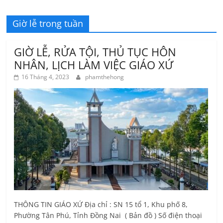
Giờ lễ trong tuần
GIỜ LỄ, RỬA TỘI, THỦ TỤC HÔN
NHÂN, LỊCH LÀM VIỆC GIÁO XỨ
16 Tháng 4, 2023
phamthehong
THÔNG TIN GIÁO XỨ Địa chỉ : SN 15 tổ 1, Khu phố 8,
Phường Tân Phú, Tỉnh Ðồng Nai ( Bản đồ ) Số điện thoại