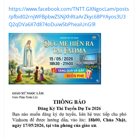
https://www.facebook.com/TNTT.GXNgocLam/posts
/pfbid02rnjWFBpbwZSNjXhRtaArZkyc68PYAyos3U3
Q2qDVa6X7d874oDuiw5bPheaiUnG9l