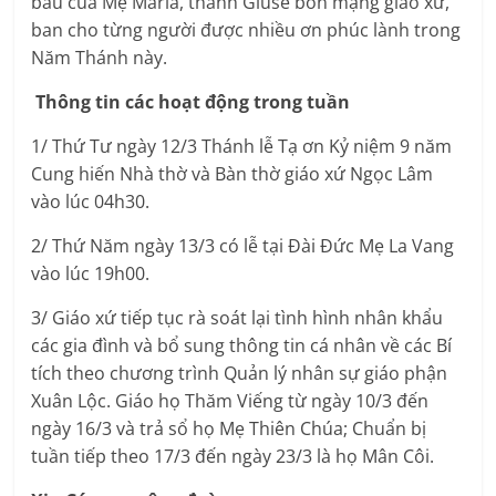
bầu của Mẹ Maria, thánh Giuse bổn mạng giáo xứ,
ban cho từng người được nhiều ơn phúc lành trong
Năm Thánh này.
Thông tin các hoạt động trong tuần
1/ Thứ Tư ngày 12/3 Thánh lễ Tạ ơn Kỷ niệm 9 năm
Cung hiến Nhà thờ và Bàn thờ giáo xứ Ngọc Lâm
vào lúc 04h30.
2/ Thứ Năm ngày 13/3 có lễ tại Đài Đức Mẹ La Vang
vào lúc 19h00.
3/ Giáo xứ tiếp tục rà soát lại tình hình nhân khẩu
các gia đình và bổ sung thông tin cá nhân về các Bí
tích theo chương trình Quản lý nhân sự giáo phận
Xuân Lộc. Giáo họ Thăm Viếng từ ngày 10/3 đến
ngày 16/3 và trả sổ họ Mẹ Thiên Chúa; Chuẩn bị
tuần tiếp theo 17/3 đến ngày 23/3 là họ Mân Côi.