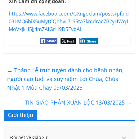
Xin Cám ơn cộng đoàn
.
https://www.facebook.com/GXngoclam/posts/pfbid
031MQ6biX5uMytCQbhvL7rS5ta7kmdrac7B2yHWq1
MoVxjkH5JJ4mZAfGrH9D5EvbAl
Post
Share
Share
←
Thánh Lễ trực tuyến dành cho bệnh nhân,
người cao tuổi và suy niệm Lời Chúa, Chúa
Nhật 1 Mùa Chay 09/03/2025
TIN GIÁO PHẬN XUÂN LỘC 13/03/2025
→
Giới thiệu
Đôi nét về giáo xứ