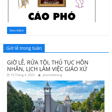
Xem thêm
Giờ lễ trong tuần
GIỜ LỄ, RỬA TỘI, THỦ TỤC HÔN
NHÂN, LỊCH LÀM VIỆC GIÁO XỨ
16 Tháng 4, 2023
phamthehong