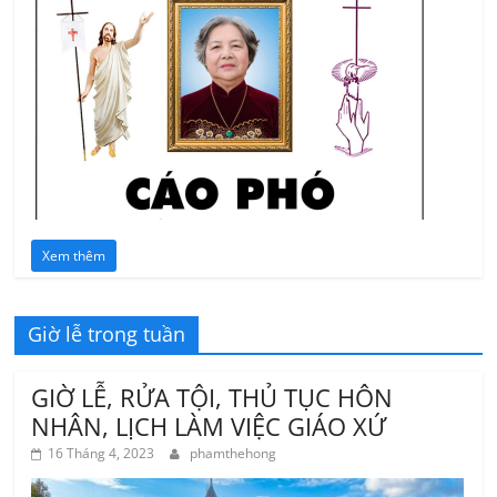
Xem thêm
Giờ lễ trong tuần
GIỜ LỄ, RỬA TỘI, THỦ TỤC HÔN
NHÂN, LỊCH LÀM VIỆC GIÁO XỨ
16 Tháng 4, 2023
phamthehong