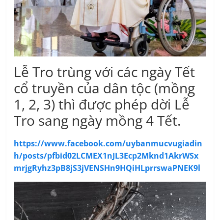
Lễ Tro trùng với các ngày Tết
cổ truyền của dân tộc (mồng
1, 2, 3) thì được phép dời Lễ
Tro sang ngày mồng 4 Tết.
https://www.facebook.com/uybanmucvugiadin
h/posts/pfbid02LCMEX1nJL3Ecp2Mknd1AkrWSx
mrjgRyhz3pB8jS3jVENSHn9HQiHLprrswaPNEK9l