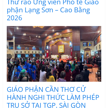
Thư rao Ứng viên Phó tế Giáo
phận Lạng Sơn – Cao Bằng
2026
GIÁO PHẬN CẦN THƠ CỬ
HÀNH NGHI THỨC LÀM PHÉP
TRỤ SỞ TẠI TGP. SÀI GÒN