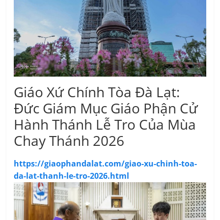
Giáo Xứ Chính Tòa Đà Lạt:
Đức Giám Mục Giáo Phận Cử
Hành Thánh Lễ Tro Của Mùa
Chay Thánh 2026
https://giaophandalat.com/giao-xu-chinh-toa-
da-lat-thanh-le-tro-2026.html