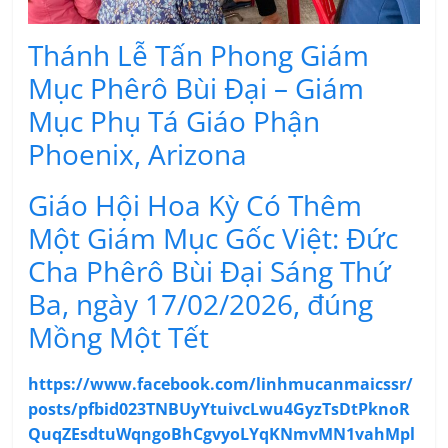
Thánh Lễ Tấn Phong Giám
Mục Phêrô Bùi Đại – Giám
Mục Phụ Tá Giáo Phận
Phoenix, Arizona
Giáo Hội Hoa Kỳ Có Thêm
Một Giám Mục Gốc Việt: Đức
Cha Phêrô Bùi Đại Sáng Thứ
Ba, ngày 17/02/2026, đúng
Mồng Một Tết
https://www.facebook.com/linhmucanmaicssr/
posts/pfbid023TNBUyYtuivcLwu4GyzTsDtPknoR
QuqZEsdtuWqngoBhCgvyoLYqKNmvMN1vahMpl