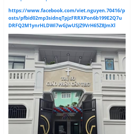
https://www.facebook.com/viet.nguyen.70416/p
osts/pfbid02mp3sidnqTpjzFRRXPon6b199E2Q7u
DRFQ2M1ynrHLDWi7wGJwUSJZ9VrH65Z8JmXl