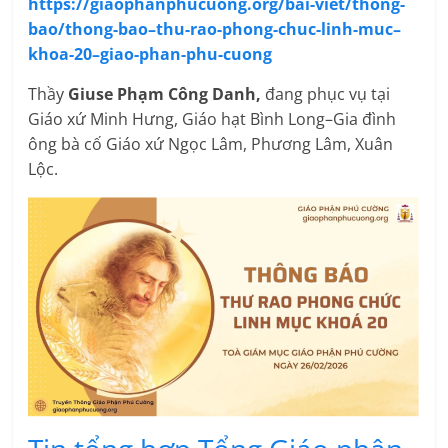
https://giaophanphucuong.org/bai-viet/thong-
bao/thong-bao–thu-rao-phong-chuc-linh-muc–
khoa-20–giao-phan-phu-cuong
Thầy
Giuse Phạm Công Danh,
đang phục vụ tại
Giáo xứ Minh Hưng, Giáo hạt Bình Long–Gia đình
ông bà cố Giáo xứ Ngọc Lâm, Phương Lâm, Xuân
Lộc.