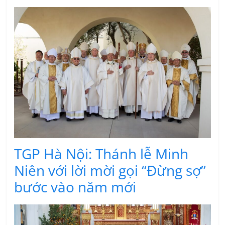
TGP Hà Nội: Thánh lễ Minh
Niên với lời mời gọi “Đừng sợ”
bước vào năm mới