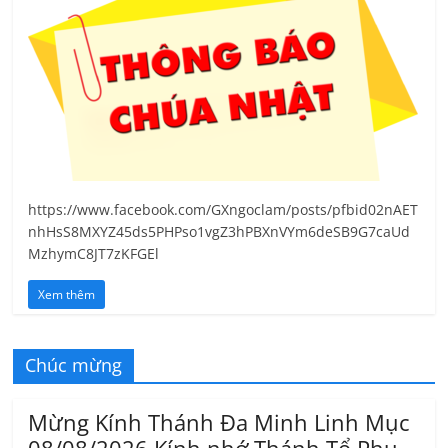
https://www.facebook.com/GXngoclam/posts/pfbid02nAET
nhHsS8MXYZ45ds5PHPso1vgZ3hPBXnVYm6deSB9G7caUd
MzhymC8JT7zKFGEl
Xem thêm
Chúc mừng
Mừng Kính Thánh Đa Minh Linh Mục
08/08/2026 Kính nhớ Thánh Tổ Phụ