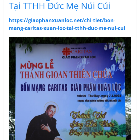
Tại TTHH Đức Mẹ Núi Cúi
https://giaophanxuanloc.net/chi-tiet/bon-
mang-caritas-xuan-loc-tai-tthh-duc-me-nui-cui