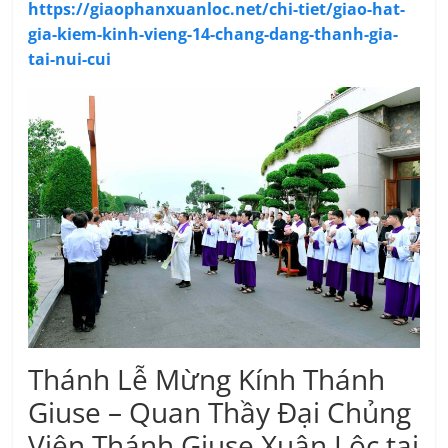
https://giaophanxuanloc.net/chi-tiet/giao-hat-
gia-kiem-kinh-vieng-14-chang-dang-thanh-gia-
tai-nui-cui
Thánh Lễ Mừng Kính Thánh
Giuse – Quan Thầy Đại Chủng
Viện Thánh Giuse Xuân Lộc tại