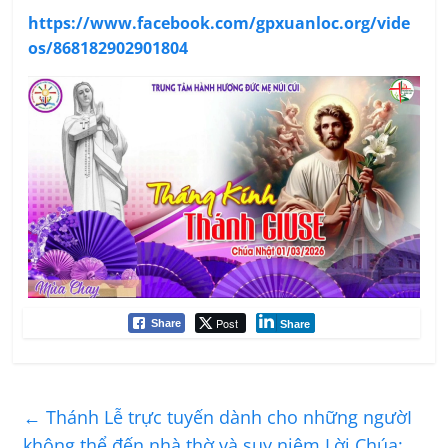
https://www.facebook.com/gpxuanloc.org/vide
os/868182902901804
Post
Share
Share
←
Thánh Lễ trực tuyến dành cho những ngườI
không thể đến nhà thờ và suy niệm Lời Chúa: