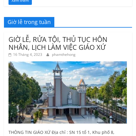
Xem thêm
Giờ lễ trong tuần
GIỜ LỄ, RỬA TỘI, THỦ TỤC HÔN
NHÂN, LỊCH LÀM VIỆC GIÁO XỨ
16 Tháng 4, 2023
phamthehong
THÔNG TIN GIÁO XỨ Địa chỉ : SN 15 tổ 1, Khu phố 8,