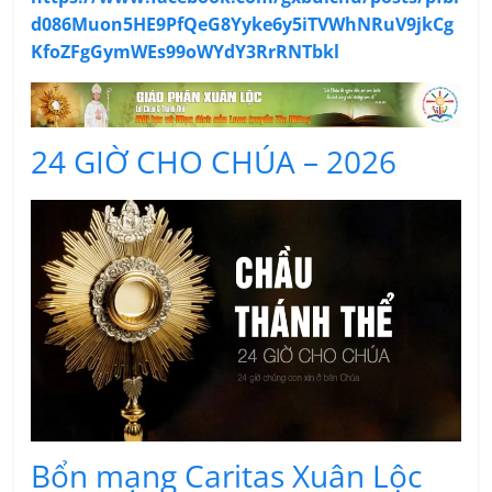
d086Muon5HE9PfQeG8Yyke6y5iTVWhNRuV9jkCg
KfoZFgGymWEs99oWYdY3RrRNTbkl
24 GIỜ CHO CHÚA – 2026
Bổn mạng Caritas Xuân Lộc