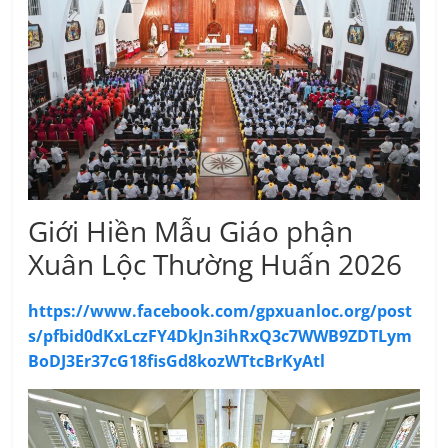
Giới Hiền Mẫu Giáo phận
Xuân Lộc Thường Huấn 2026
https://www.facebook.com/gpxuanloc.org/post
s/pfbid0dKxLczFY4DkJn3ihRxQ3c7WWB9ZDTLym
BoDJ3Er37cG18fisGd8kozWTtcBrKyAtl