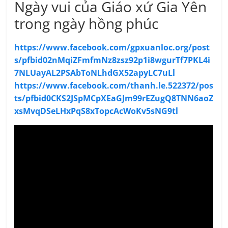
Ngày vui của Giáo xứ Gia Yên
trong ngày hồng phúc
https://www.facebook.com/gpxuanloc.org/post
s/pfbid02nMqiZFmfmNz8zsz92p1i8wgurTf7PKL4i
7NLUayAL2PSAbToNLhdGX52apyLC7uLl
https://www.facebook.com/thanh.le.522372/pos
ts/pfbid0CKS2JSpMCpXEaGJm99rEZugQ8TNN6aoZ
xsMvqDSeLHxPqS8xTopcAcWoKv5sNG9tl