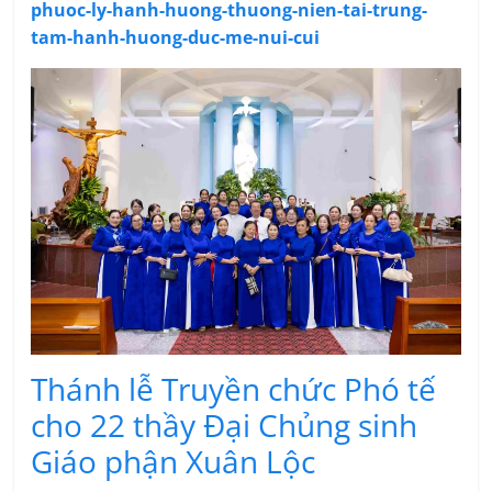
phuoc-ly-hanh-huong-thuong-nien-tai-trung-
tam-hanh-huong-duc-me-nui-cui
Thánh lễ Truyền chức Phó tế
cho 22 thầy Đại Chủng sinh
Giáo phận Xuân Lộc