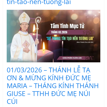
tin-tao-nen-tuong-lai
01/03/2026 – THÁNH LỄ TẠ
ƠN & MỪNG KÍNH ĐỨC MẸ
MARIA – THÁNG KÍNH THÁNH
GIUSE – TTHH ĐỨC MẸ NÚI
CÚI