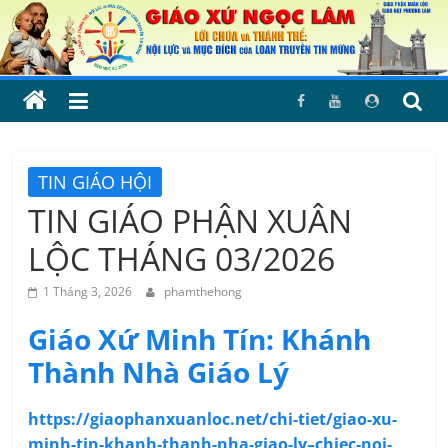
Skip
to
content
TIN GIÁO HỘI
TIN GIÁO PHẬN XUÂN
LỘC THÁNG 03/2026
1 Tháng 3, 2026
phamthehong
Giáo Xứ Minh Tín: Khánh
Thành Nhà Giáo Lý
https://giaophanxuanloc.net/chi-tiet/giao-xu-
minh-tin-khanh-thanh-nha-giao-ly–chiec-noi-