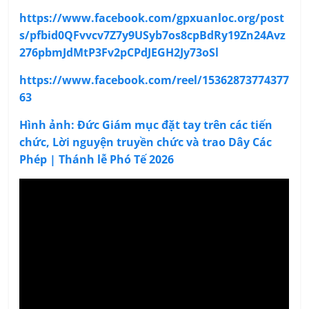
https://www.facebook.com/gpxuanloc.org/post
s/pfbid0QFvvcv7Z7y9USyb7os8cpBdRy19Zn24Avz
276pbmJdMtP3Fv2pCPdJEGH2Jy73oSl
https://www.facebook.com/reel/15362873774377
63
Hình ảnh: Đức Giám mục đặt tay trên các tiến
chức, Lời nguyện truyền chức và trao Dây Các
Phép | Thánh lễ Phó Tế 2026