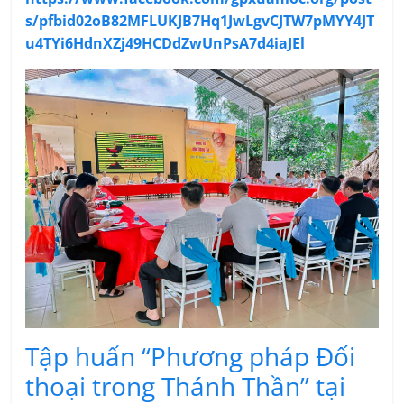
s/pfbid02oB82MFLUKJB7Hq1JwLgvCJTW7pMYY4JT
u4TYi6HdnXZj49HCDdZwUnPsA7d4iaJEl
Tập huấn “Phương pháp Đối
thoại trong Thánh Thần” tại