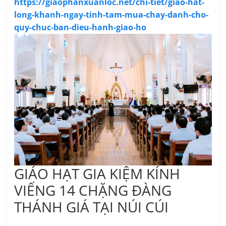
https://giaophanxuanloc.net/chi-tiet/giao-hat-
long-khanh-ngay-tinh-tam-mua-chay-danh-cho-
quy-chuc-ban-dieu-hanh-giao-ho
GIÁO HẠT GIA KIỆM KÍNH
VIẾNG 14 CHẶNG ĐÀNG
THÁNH GIÁ TẠI NÚI CÚI