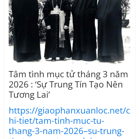
Tâm tình mục tử tháng 3 năm
2026 : ‘Sự Trung Tín Tạo Nên
Tương Lai’
https://giaophanxuanloc.net/c
hi-tiet/tam-tinh-muc-tu-
thang-3-nam-2026–su-trung-