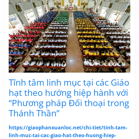
Tĩnh tâm linh mục tại các Giáo
hạt theo hướng hiệp hành với
“Phương pháp Đối thoại trong
Thánh Thần”
https://giaophanxuanloc.net/chi-tiet/tinh-tam-
linh-muc-tai-cac-giao-hat-theo-huong-hiep-