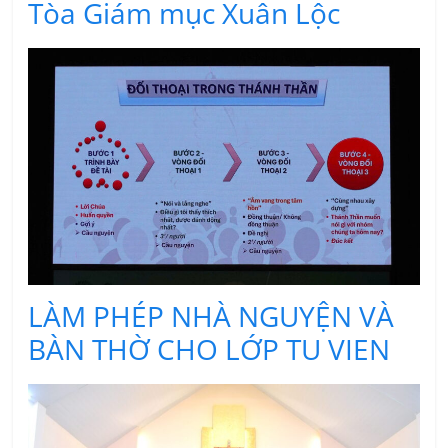
Tòa Giám mục Xuân Lộc
LÀM PHÉP NHÀ NGUYỆN VÀ
BÀN THỜ CHO LỚP TU VIEN