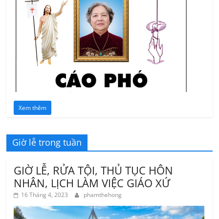
Xem thêm
Giờ lễ trong tuần
GIỜ LỄ, RỬA TỘI, THỦ TỤC HÔN
NHÂN, LỊCH LÀM VIỆC GIÁO XỨ
16 Tháng 4, 2023
phamthehong