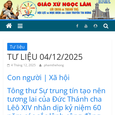
Skip
to
content
Tư liệu
TƯ LIỆU 04/12/2025
4 Tháng 12, 2025
phamthehong
Con người | Xã hội
Tông thư Sự trung tín tạo nên
tương lai của Đức Thánh cha
Lêô XIV nhân dịp kỷ niệm 60